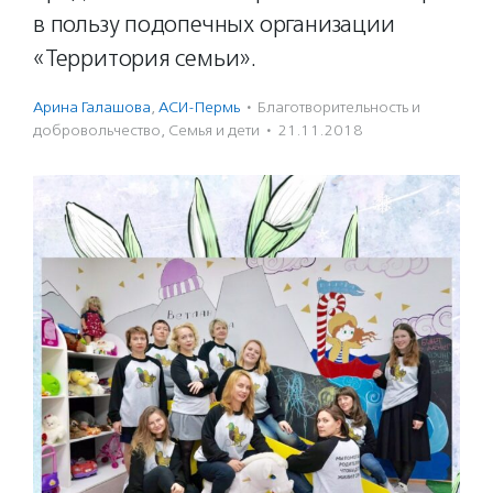
в пользу подопечных организации
«Территория семьи».
Арина Галашова
,
АСИ-Пермь
·
Благотвори­тель­ность и
доброволь­чест­во
,
Семья и дети
·
21.11.2018