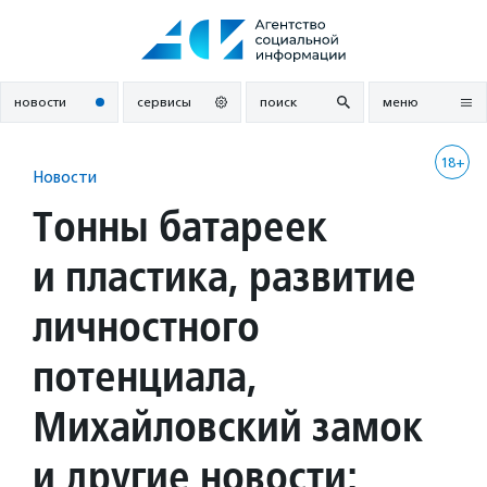
Перейти
к
содержанию
новости
сервисы
поиск
меню
18+
Новости
Тонны батареек
и пластика, развитие
личностного
потенциала,
Михайловский замок
и другие новости: