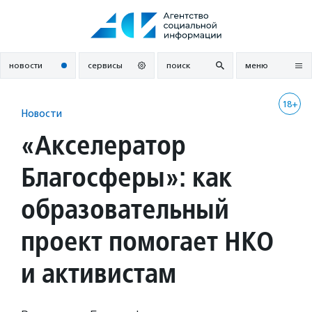
Перейти
к
содержанию
новости
сервисы
поиск
меню
18+
Новости
«Акселератор
Благосферы»: как
образовательный
проект помогает НКО
и активистам