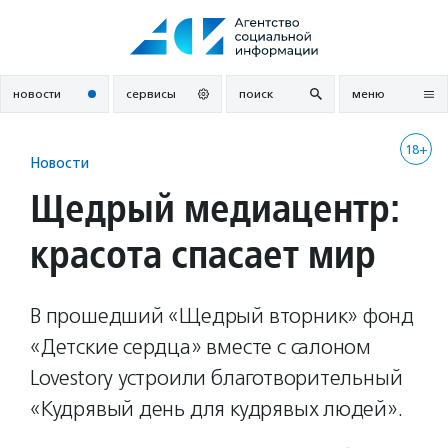
Перейти
к
содержанию
новости
сервисы
поиск
меню
18+
Новости
Щедрый медиацентр:
красота спасает мир
В прошедший «Щедрый вторник» фонд
«Детские сердца» вместе с салоном
Lovestory устроили благотворительный
«Кудрявый день для кудрявых людей».