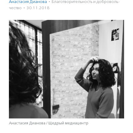
Анастасия Дианова
·
Благотвори­тель­ность и доброволь­
чест­во
·
30.11.2018
Анастасия Дианова / Щедрый медиацентр