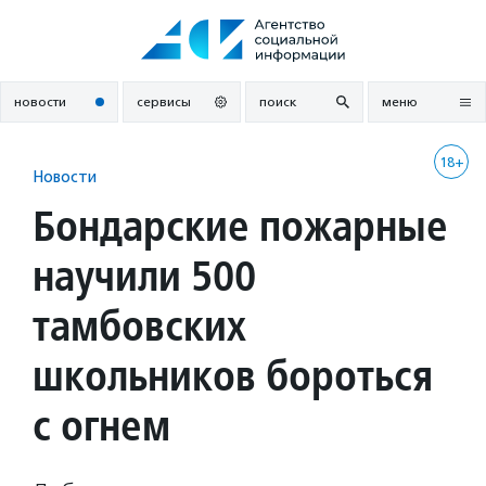
Перейти
к
содержанию
новости
сервисы
поиск
меню
18+
Новости
Бондарские пожарные
научили 500
тамбовских
школьников бороться
с огнем