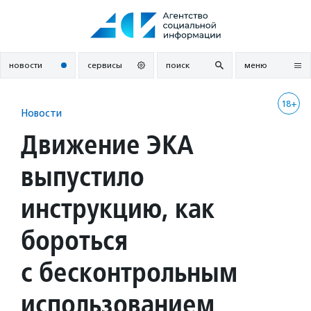
Перейти
к
содержанию
новости
сервисы
поиск
меню
18+
Новости
Движение ЭКА
выпустило
инструкцию, как
бороться
с бесконтрольным
использованием