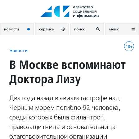
Перейти
к
содержанию
новости
сервисы
поиск
меню
18+
Новости
В Москве вспоминают
Доктора Лизу
Два года назад в авиакатастрофе над
Черным морем погибло 92 человека,
среди которых была филантроп,
правозащитница и основательница
благотворительной организации