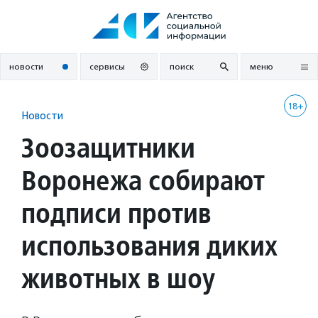
Перейти
к
содержанию
новости
сервисы
поиск
меню
18+
Новости
Зоозащитники
Воронежа собирают
подписи против
использования диких
животных в шоу