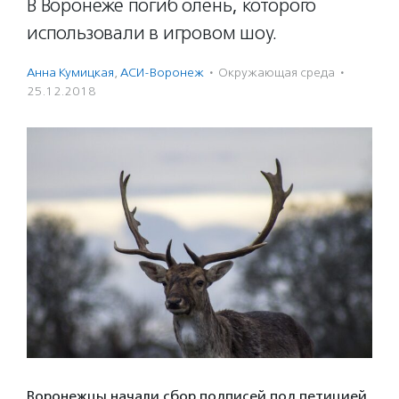
В Воронеже погиб олень, которого
использовали в игровом шоу.
Анна Кумицкая
,
АСИ-Воронеж
·
Окружающая среда
·
25.12.2018
Воронежцы начали сбор подписей под петицией,