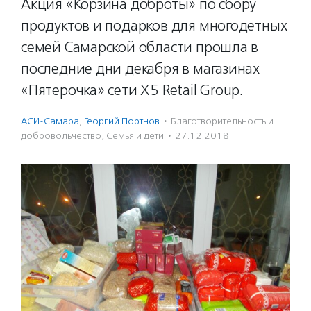
Акция «Корзина доброты» по сбору
продуктов и подарков для многодетных
семей Самарской области прошла в
последние дни декабря в магазинах
«Пятерочка» сети X5 Retail Group.
АСИ-Самара
,
Георгий Портнов
·
Благотвори­тель­ность и
доброволь­чест­во
,
Семья и дети
·
27.12.2018