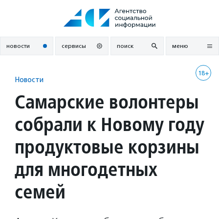
Перейти
к
содержанию
новости
сервисы
поиск
меню
18+
Новости
Самарские волонтеры
собрали к Новому году
продуктовые корзины
для многодетных
семей