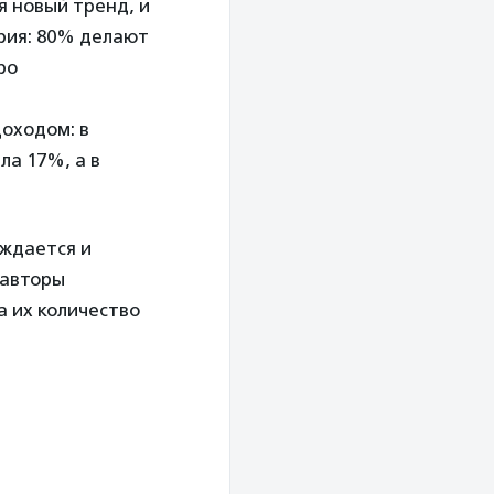
я новый тренд, и
рия: 80% делают
ро
доходом: в
ла 17%, а в
рждается и
 авторы
а их количество