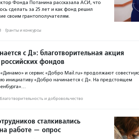
ктор Фонда Потанина рассказала АСИ, что
ось сделать за 25 лет и как фонд решил
ие своим грантополучателям.
3
·
Гранты и конкурсы
нается с Д»: благотворительная акция
 российских фондов
«Динамо» и сервис «Добро Mail.ru» продолжают совестну
ю инициативу «Добро начинается с Д». На предстоящем
ренбурга»…
Благотвори­тель­ность и доброволь­чест­во
отрудников сталкивались
 на работе — опрос