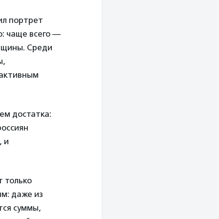
ил портрет
о: чаще всего —
нщины. Среди
ы,
 активным
ем достатка:
россиян
, и
т только
м: даже из
тся суммы,