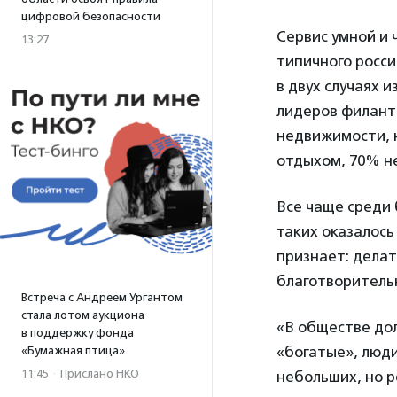
цифровой безопасности
Сервис умной и 
13:27
типичного росси
в двух случаях
лидеров филант
недвижимости, 
отдыхом, 70% не
Все чаще среди 
таких оказалось
признает: делат
благотворительн
Встреча с Андреем Ургантом
стала лотом аукциона
«В обществе дол
в поддержку фонда
«богатые», люди
«Бумажная птица»
11:45
·
Прислано НКО
небольших, но 