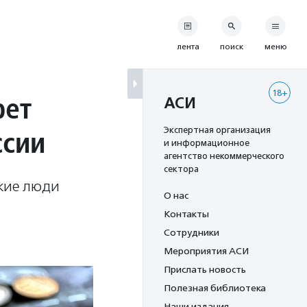
лента
поиск
меню
18+
рет
АСИ
ссии
Экспертная организация
и информационное
агентство некоммерческого
сектора
акие люди
О нас
Контакты
Сотрудники
Мероприятия АСИ
Прислать новость
Полезная библиотека
Наши издания