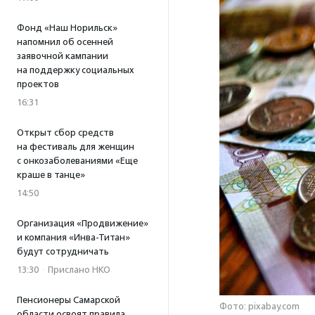
Фонд «Наш Норильск»
напомнил об осенней
заявочной кампании
на поддержку социальных
проектов
16:31
Открыт сбор средств
на фестиваль для женщин
с онкозаболеваниями «Еще
краше в танце»
14:50
Организация «Продвижение»
и компания «Инва-Титан»
будут сотрудничать
13:30
·
Прислано НКО
Пенсионеры Самарской
Фото: pixabay.com
области освоят правила