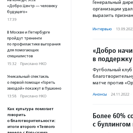
Генеральный дире
«Добро.Центр — человеку
организации удал
будущего»
выразить признан
17:39
Интервью
·
13.09.202
В Москве и Петербурге
пройдут тренинги
по профилактике выгорания
«Добро начи
для помогающих
специалистов
в поддержку
15:32
·
Прислано НКО
Футбольный клуб 
благотворительну
Уникальный спектакль
матче против «О
о первой помощи «Гореть
звездой» покажут в Пушкино
Анонсы
·
24.11.2022
·
13:58
·
Прислано НКО
Как культура помогает
Более 60% с
говорить
о благотворительности:
с буллингом
итоги второго «Теплого
вечера с Кольским»