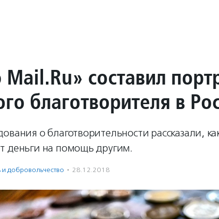
 Mail.Ru» составил порт
ого благотворителя в Ро
дования о благотворительности рассказали, к
т деньги на помощь другим.
ь и доброволь­чест­во
·
28.12.2018