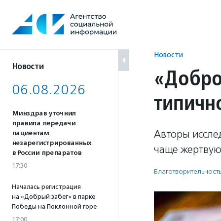
Перейти
к
содержанию
Новости
Новости
«Добро
06.08.2026
типичн
Минздрав уточнил
правила передачи
Авторы иссле
пациентам
незарегистрированных
чаще жертвую
в России препаратов
17:30
Благотвори­тель­ност
Началась регистрация
на «Добрый забег» в парке
Победы на Поклонной горе
17:00