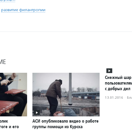
,
развитие филантропии
МЕ
Снежный шар 
пользователям
с добрых дел
13.01.2016
·
Бл
олик
АСИ опубликовало видео о работе
оге и его
группы помощи из Курска