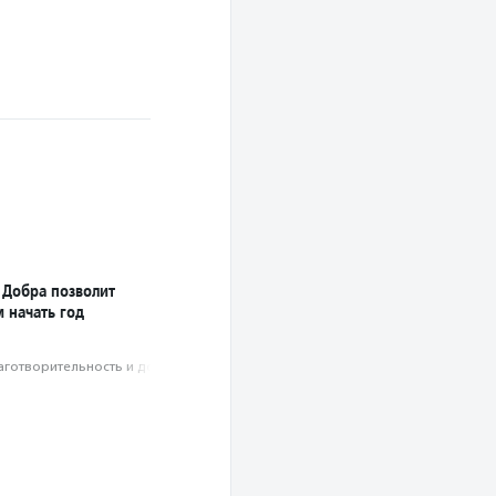
Добра позволит
 начать год
аготвори­тель­ность и доброволь­чест­во