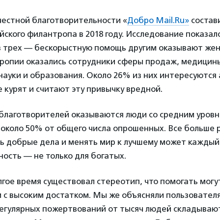
честной благотворительности «
Добро Mail.Ru»
состав
йского филантропа в 2018 году. Исследование показал
 из трех — бескорыстную помощь другим оказывают же
ропии оказались сотрудники сферы продаж, медицин
науки и образования. Около 26% из них интересуются
 курят и считают эту привычку вредной.
благотворителей оказываются люди со средним уровн
 около 50% от общего числа опрошенных. Все больше 
ь добрые дела и менять мир к лучшему может каждый
ость — не только для богатых.
гое время существовал стереотип, что помогать могу
 с высоким достатком. Мы же объясняли пользователя
регулярных пожертвований от тысяч людей складываю