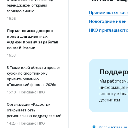
Геленджиком открыли
горячую линию
Принимаются заяв
16:58
Новогодние идеи 
НКО приглашаются
Портал поиска доноров
крови для животных
«Одной Крови» заработал
по всей России
16:53
В Тюменской области прошел
Поддерж
кубок по спортивному
ориентированию
Мы работаем, 
«Тюменский формат-2026»
информация и
15:19
·
Прислано НКО
вопросу в бла
достигнем
Организация «Радость»
открывает сеть
региональных подразделений
14:25
·
Прислано НКО
Российская Фе