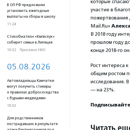
которые спасают
В ОП РФ предложили
участие в благ
установить ежегодные
выплаты на сборы в школу
пожертвования д
11:24
Mail.Ru»
Алекс
В 2018 году инт
Стихобиатлон «Км/вслух»
прошлом году до
соберет семьи в Липецке
конце 2018-го о
10:32
·
Прислано НКО
05.08.2026
Рост интереса к
общим ростом п
Автовладельцы Камчатки
исследования. В
могут получить стикеры
— на 23%.
о правилах добрососедства
с бурыми медведями
Подписывайтес
18:02
Для родственников
пострадавших в результате
Читать ещ
атаки беспилотников под