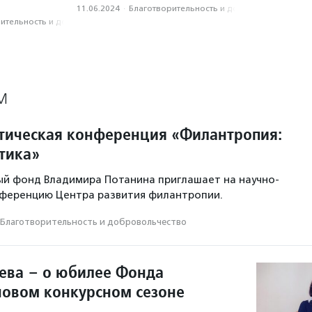
11.06.2024
·
Благотвори­тель­ность и доброволь­чест­во
­тель­ность и доброволь­чест­во
М
тическая конференция «Филантропия:
ктика»
ый фонд Владимира Потанина приглашает на научно-
нференцию Центра развития филантропии.
Благотвори­тель­ность и доброволь­чест­во
ева – о юбилее Фонда
новом конкурсном сезоне