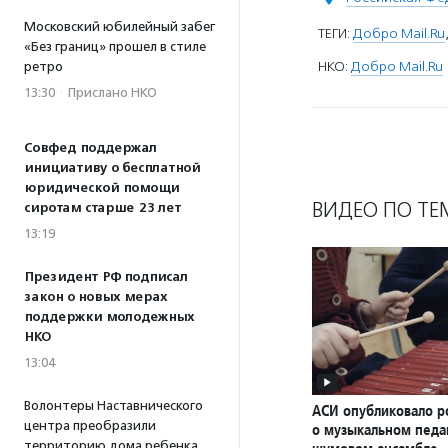
Московский юбилейный забег
ТЕГИ:
Добро Mail.Ru
«Без границ» прошел в стиле
НКО:
Добро Mail.Ru
ретро
13:30
·
Прислано НКО
Совфед поддержал
инициативу о бесплатной
юридической помощи
ВИДЕО ПО ТЕ
сиротам старше 23 лет
13:19
Президент РФ подписал
закон о новых мерах
поддержки молодежных
НКО
13:04
Волонтеры Наставнического
АСИ опубликовало р
центра преобразили
о музыкальном педаг
территорию дома ребенка