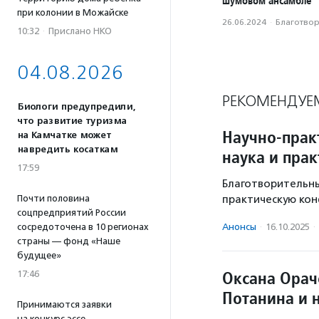
шумовом ансамбле
при колонии в Можайске
26.06.2024
·
Благотвори
10:32
·
Прислано НКО
04.08.2026
РЕКОМЕНДУЕ
Биологи предупредили,
что развитие туризма
Научно-прак
на Камчатке может
навредить косаткам
наука и пра
17:59
Благотворительн
Почти половина
практическую ко
соцпредприятий России
сосредоточена в 10 регионах
Анонсы
·
16.10.2025
·
страны — фонд «Наше
будущее»
Оксана Орач
17:46
Потанина и 
Принимаются заявки
на конкурс эссе