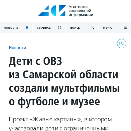
Перейти
к
содержанию
новости
сервисы
поиск
меню
18+
Новости
Дети с ОВЗ
из Самарской области
создали мультфильмы
о футболе и музее
Проект «Живые картины», в котором
участвовали дети с ограниченными