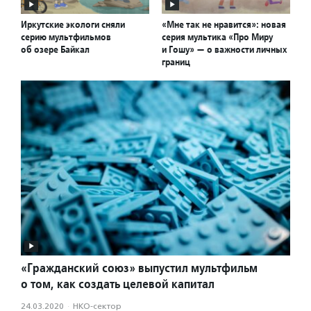
Иркутские экологи сняли
«Мне так не нравится»: новая
серию мультфильмов
серия мультика «Про Миру
об озере Байкал
и Гошу» — о важности личных
границ
«Гражданский союз» выпустил мультфильм
о том, как создать целевой капитал
24.03.2020
·
НКО-сектор