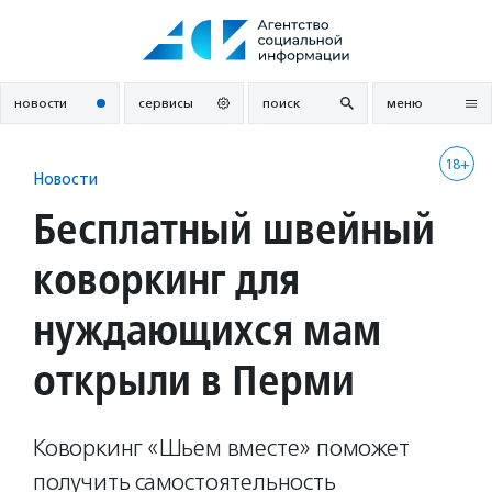
Перейти
к
содержанию
новости
сервисы
поиск
меню
18+
Новости
Бесплатный швейный
коворкинг для
нуждающихся мам
открыли в Перми
Коворкинг «Шьем вместе» поможет
получить самостоятельность