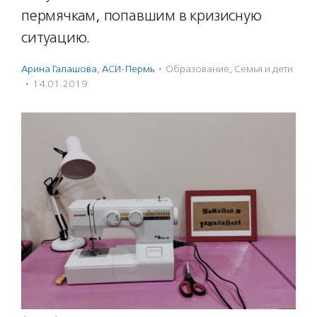
пермячкам, попавшим в кризисную
ситуацию.
Арина Галашова
,
АСИ-Пермь
·
Образование
,
Семья и дети
·
14.01.2019