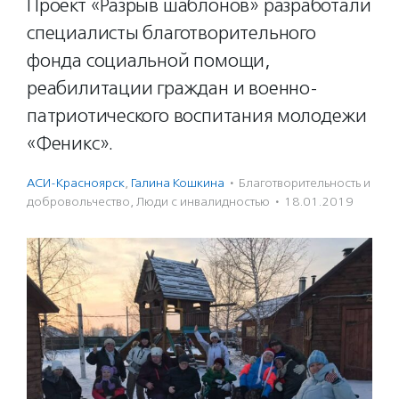
Проект «Разрыв шаблонов» разработали
специалисты благотворительного
фонда социальной помощи,
реабилитации граждан и военно-
патриотического воспитания молодежи
«Феникс».
АСИ-Красноярск
,
Галина Кошкина
·
Благотвори­тель­ность и
доброволь­чест­во
,
Люди с инвалидностью
·
18.01.2019