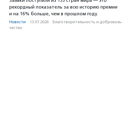
Заявки поступили из 155 стран мира — это
рекордный показатель за всю историю премии
и на 16% больше, чем в прошлом году.
Новости
·
13.07.2026
·
Благотвори­тель­ность и доброволь­
чест­во