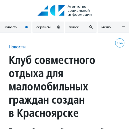
Перейти
к
содержанию
новости
сервисы
поиск
меню
18+
Новости
Клуб совместного
отдыха для
маломобильных
граждан создан
в Красноярске