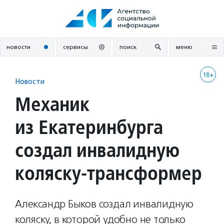
Перейти
к
содержанию
новости
сервисы
поиск
меню
18+
Новости
Механик
из Екатеринбурга
создал инвалидную
коляску-трансформер
Александр Быков создал инвалидную
коляску, в которой удобно не только