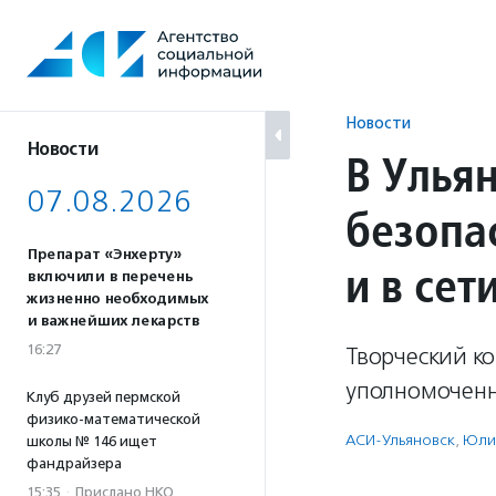
Перейти
к
содержанию
Новости
Новости
В Улья
07.08.2026
безопа
Препарат «Энхерту»
и в сет
включили в перечень
жизненно необходимых
и важнейших лекарств
16:27
Творческий ко
уполномоченно
Клуб друзей пермской
физико-математической
АСИ-Ульяновск
,
Юли
школы № 146 ищет
фандрайзера
15:35
·
Прислано НКО