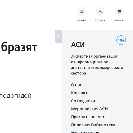
лента
поиск
меню
18+
образят
АСИ
Экспертная организация
и информационное
агентство некоммерческого
сектора
О нас
Контакты
 под эгидой
Сотрудники
Мероприятия АСИ
Прислать новость
Полезная библиотека
Наши издания