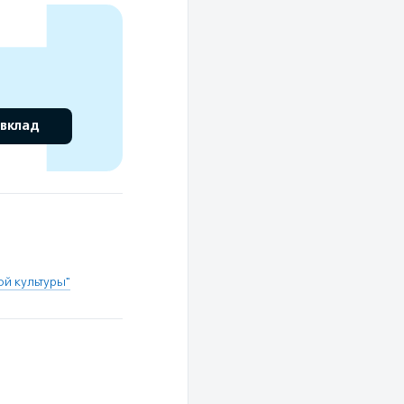
 вклад
й культуры"