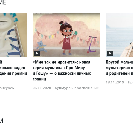
МЕ
й
«Мне так не нравится»: новая
Другой мальч
ковало видео
серия мультика «Про Миру
мультсериал 
ждения премии
и Гошу» — о важности личных
и родителей 
границ
18.11.2019
·
Пр
конкурсы
06.11.2020
·
Культура и просвещение
М