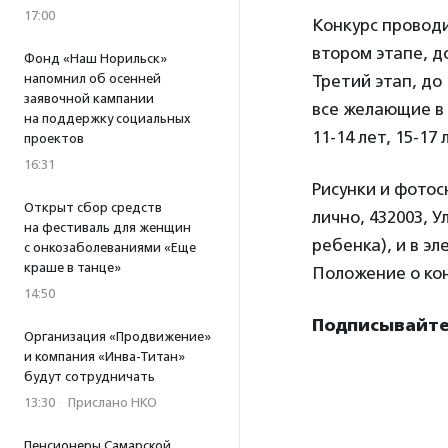
17:00
Конкурс проводи
втором этапе, д
Фонд «Наш Норильск»
Третий этап, до
напомнил об осенней
заявочной кампании
все желающие в 
на поддержку социальных
11-14 лет, 15-17 
проектов
16:31
Рисунки и фото
Открыт сбор средств
лично, 432003, 
на фестиваль для женщин
ребенка), и в э
с онкозаболеваниями «Еще
краше в танце»
Положение о ко
14:50
Подписывайтес
Организация «Продвижение»
и компания «Инва-Титан»
будут сотрудничать
13:30
·
Прислано НКО
Пенсионеры Самарской