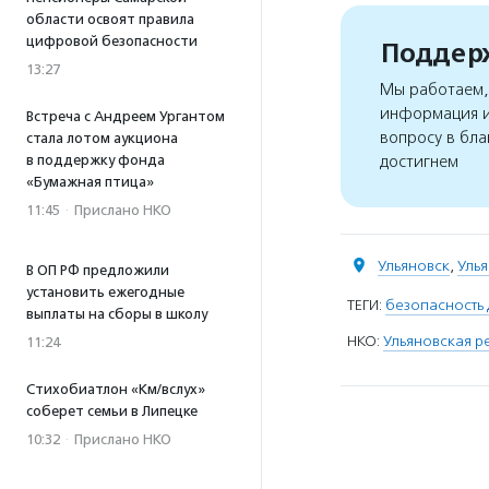
области освоят правила
цифровой безопасности
Поддерж
13:27
Мы работаем, 
информация и
Встреча с Андреем Ургантом
вопросу в бла
стала лотом аукциона
достигнем
в поддержку фонда
«Бумажная птица»
11:45
·
Прислано НКО
Ульяновск
,
Улья
В ОП РФ предложили
установить ежегодные
ТЕГИ:
безопасность 
выплаты на сборы в школу
НКО:
Ульяновская р
11:24
Стихобиатлон «Км/вслух»
соберет семьи в Липецке
10:32
·
Прислано НКО