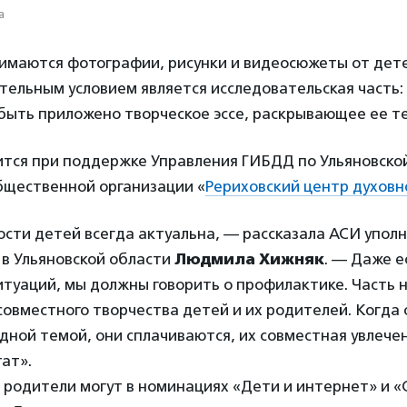
а
нимаются фотографии, рисунки и видеосюжеты от дет
ательным условием является исследовательская часть:
быть приложено творческое эссе, раскрывающее ее те
ится при поддержке Управления ГИБДД по Ульяновской
бщественной организации «
Рериховский центр духовн
ости детей всегда актуальна, — рассказала АСИ упол
 в Ульяновской области
Людмила Хижняк
. — Даже е
итуаций, мы должны говорить о профилактике. Часть
совместного творчества детей и их родителей. Когда 
ной темой, они сплачиваются, их совместная увлече
ат».
 родители могут в номинациях «Дети и интернет» и 