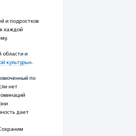
ей и подростков
 к каждой
му.
 области и
ой культуры
».
номоченный по
сли нет
 номинаций
они
нность дает
«Сохраним