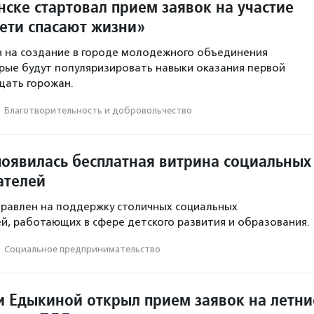
ске стартовал прием заявок на участие
Дети спасают жизни»
 на создание в городе молодежного объединения
рые будут популяризировать навыки оказания первой
щать горожан.
·
Благотвори­тель­ность и доброволь­чест­во
появилась бесплатная витрина социальных
ателей
равлен на поддержку столичных социальных
, работающих в сфере детского развития и образования.
·
Социальное предпри­нима­тель­ство
 Едыкиной открыл прием заявок на летни