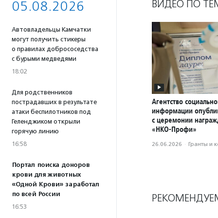
ВИДЕО ПО ТЕ
05.08.2026
Автовладельцы Камчатки
могут получить стикеры
о правилах добрососедства
с бурыми медведями
18:02
Для родственников
Агентство социально
пострадавших в результате
информации опубли
атаки беспилотников под
с церемонии награ
Геленджиком открыли
«НКО-Профи»
горячую линию
16:58
26.06.2026
·
Гранты и 
Портал поиска доноров
крови для животных
«Одной Крови» заработал
по всей России
РЕКОМЕНДУЕ
16:53