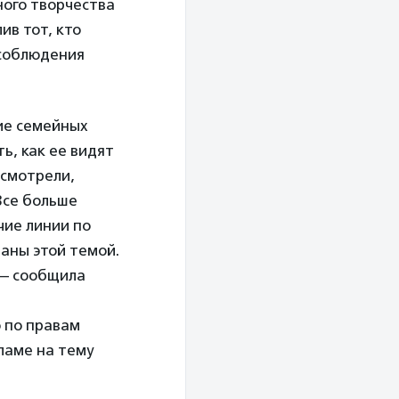
ного творчества
ив тот, кто
 соблюдения
ние семейных
ь, как ее видят
осмотрели,
Все больше
чие линии по
аны этой темой.
 — сообщила
 по правам
ламе на тему