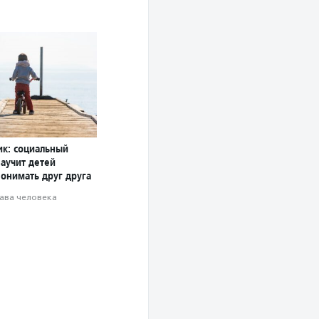
ик: социальный
научит детей
понимать друг друга
ава человека