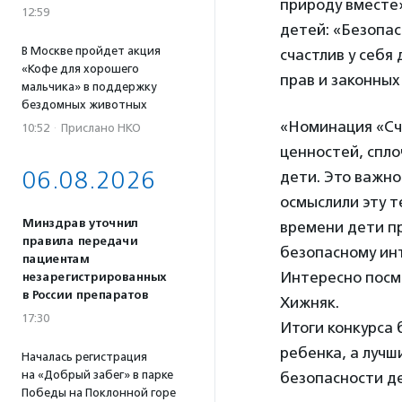
природу вместе»
12:59
детей: «Безопас
В Москве пройдет акция
счастлив у себя
«Кофе для хорошего
прав и законных
мальчика» в поддержку
бездомных животных
«Номинация «Сча
10:52
·
Прислано НКО
ценностей, спло
06.08.2026
дети. Это важно
осмыслили эту т
Минздрав уточнил
времени дети пр
правила передачи
безопасному инт
пациентам
Интересно посмо
незарегистрированных
в России препаратов
Хижняк.
17:30
Итоги конкурса
ребенка, а лучш
Началась регистрация
на «Добрый забег» в парке
безопасности д
Победы на Поклонной горе