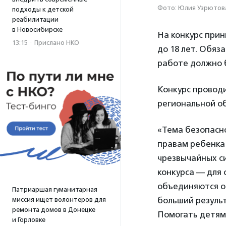
Фото: Юлия Узрютов
подходы к детской
реабилитации
в Новосибирске
На конкурс при
13:15
·
Прислано НКО
до 18 лет. Обяз
работе должно 
Конкурс провод
региональной о
«Тема безопасн
правам ребенка
чрезвычайных с
конкурса — для 
объединяются од
Патриаршая гуманитарная
больший результ
миссия ищет волонтеров для
ремонта домов в Донецке
Помогать детям
и Горловке