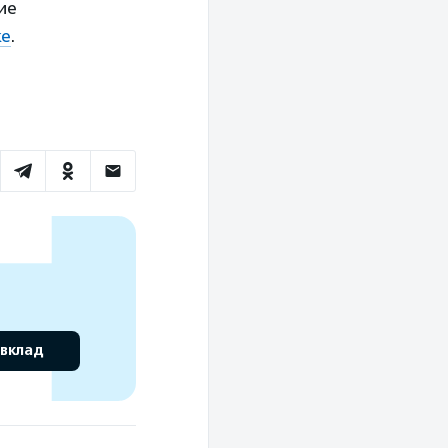
ие
ке
.
 вклад