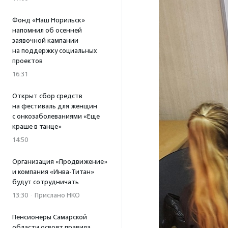
Фонд «Наш Норильск»
напомнил об осенней
заявочной кампании
на поддержку социальных
проектов
16:31
Открыт сбор средств
на фестиваль для женщин
с онкозаболеваниями «Еще
краше в танце»
14:50
Организация «Продвижение»
и компания «Инва-Титан»
будут сотрудничать
13:30
·
Прислано НКО
Пенсионеры Самарской
области освоят правила