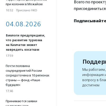
Всего по проект
при колонии в Можайске
присоединиться 
10:32
·
Прислано НКО
Подписывайтес
04.08.2026
Биологи предупредили,
что развитие туризма
на Камчатке может
навредить косаткам
17:59
Поддерж
Почти половина
Мы работаем, 
соцпредприятий России
информация и
сосредоточена в 10 регионах
вопросу в бла
страны — фонд «Наше
достигнем
будущее»
17:46
Принимаются заявки
на конкурс эссе