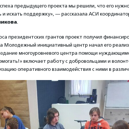
спеха предыдущего проекта мы решили, что его нужн
 и искать поддержку», — рассказала АСИ координато
никова
.
рса президентских грантов проект получил финансиро
ода Молодежный инициативный центр начал его реали
оздание многоуровневого центра помощи нуждающимс
омогать!» включает работу с добровольцами и волон
изацию оперативного взаимодействия с ними в различ