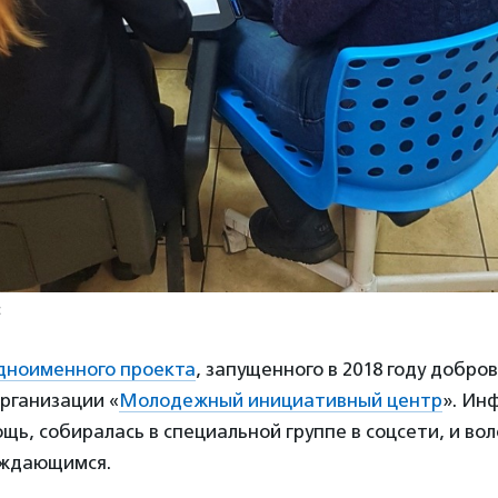
c
дноименного проекта
, запущенного в 2018 году добро
рганизации «
Молодежный инициативный центр
». Ин
щь, собиралась в специальной группе в соцсети, и во
уждающимся.