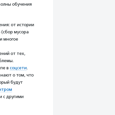
 волны обучения
ния: от истории
 (сбор мусора
и многое
ний от тех,
блемы.
ппе в
соцсети
.
знают о том, что
орый будут
нтром
и с другими