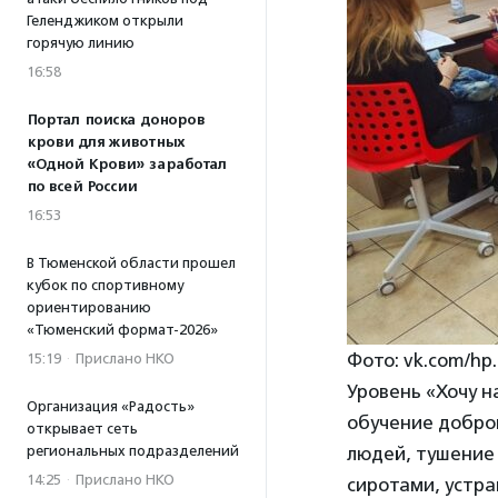
Геленджиком открыли
горячую линию
16:58
Портал поиска доноров
крови для животных
«Одной Крови» заработал
по всей России
16:53
В Тюменской области прошел
кубок по спортивному
ориентированию
«Тюменский формат-2026»
Фото: vk.com/hp.
15:19
·
Прислано НКО
Уровень «Хочу 
Организация «Радость»
обучение добро
открывает сеть
региональных подразделений
людей, тушение
14:25
·
Прислано НКО
сиротами, устра