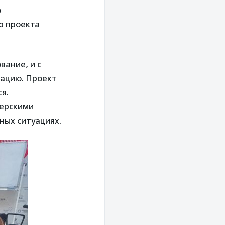
о
р проекта
вание, и с
зацию. Проект
я.
терскими
ных ситуациях.