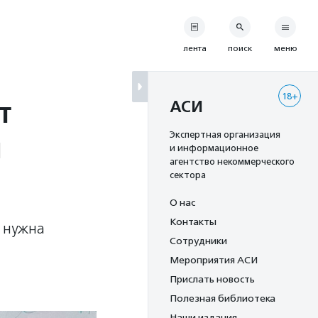
лента
поиск
меню
18+
т
АСИ
и
Экспертная организация
и информационное
агентство некоммерческого
сектора
О нас
Контакты
у нужна
Сотрудники
Мероприятия АСИ
Прислать новость
Полезная библиотека
Наши издания