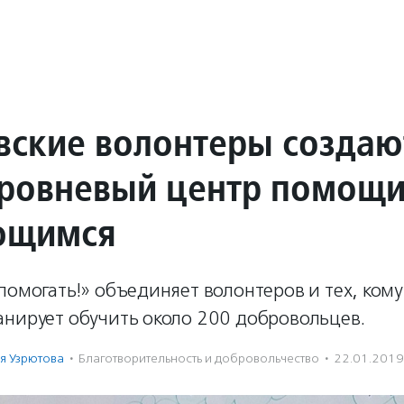
вские волонтеры создаю
ровневый центр помощ
ющимся
помогать!» объединяет волонтеров и тех, ком
анирует обучить около 200 добровольцев.
я Узрютова
·
Благотвори­тель­ность и доброволь­чест­во
·
22.01.2019