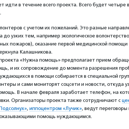
т идти в течение всего проекта. Всего будет четыре
.
онтеров с учетом их пожеланий. Это разные направле
 до узких тем, например экологическое волонтерство
сных пожаров), оказание первой медицинской помощи 
черкнула Калашникова.
 проекта «Нужна помощь» предполагает прием обраще
ощь, и их сопровождение до момента разрешения про
уждающихся в помощи собирается в специальной гру
онтеры и сами мониторят соцсети и новости, откуда у
омощь. В начале февраля заработает телефон, на кот
явки. Организаторы проекта также сотрудничают с
це
Подсолнух»
,
иппоцентром «Лучик»
, ведут переговоры 
 оказывающими помощь нуждающимся.