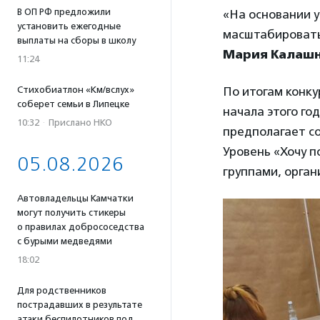
В ОП РФ предложили
«На основании у
установить ежегодные
масштабировать
выплаты на сборы в школу
Мария Калаш
11:24
Стихобиатлон «Км/вслух»
По итогам конку
соберет семьи в Липецке
начала этого г
10:32
·
Прислано НКО
предполагает с
Уровень «Хочу п
05.08.2026
группами, орган
Автовладельцы Камчатки
могут получить стикеры
о правилах добрососедства
с бурыми медведями
18:02
Для родственников
пострадавших в результате
атаки беспилотников под