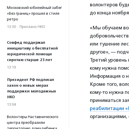
волонтеров буде
Московский юбилейный забег
до конца ноября
«Без границ» прошел в стиле
ретро
13:30
·
Прислано НКО
«Мы обучаем вол
добровольчества
Совфед поддержал
или тушение ле
инициативу о бесплатной
другое», — под
юридической помощи
Третий уровень
сиротам старше 23 лет
13:19
кому нужна пом
Информация о н
Президент РФ подписал
Кроме того, вол
закон о новых мерах
поддержки молодежных
кому-то нужна п
НКО
приниматься за
13:04
реабилитации «
организациями,
Волонтеры Наставнического
центра преобразили
территорию дома ребенка