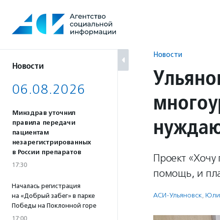
Перейти
к
содержанию
Новости
Новости
Ульяно
06.08.2026
многоу
Минздрав уточнил
нужда
правила передачи
пациентам
незарегистрированных
в России препаратов
Проект «Хочу 
17:30
помощь, и пл
Началась регистрация
АСИ-Ульяновск
,
Юли
на «Добрый забег» в парке
Победы на Поклонной горе
17:00