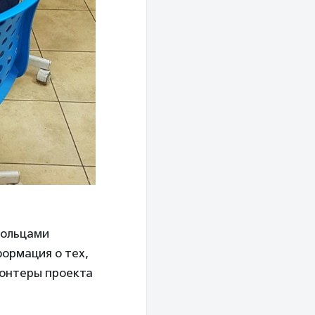
вольцами
формация о тех,
лонтеры проекта