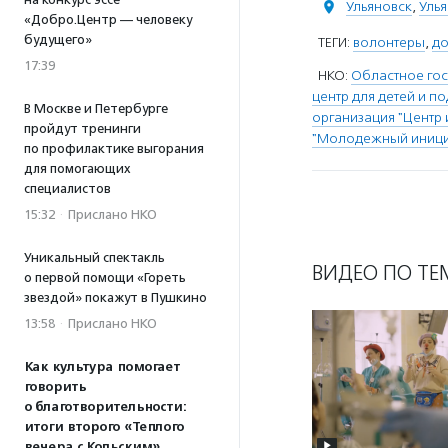
Ульяновск
,
Улья
«Добро.Центр — человеку
будущего»
ТЕГИ:
волонтеры
,
д
17:39
НКО:
Областное го
центр для детей и 
В Москве и Петербурге
организация "Центр 
пройдут тренинги
"Молодежный иници
по профилактике выгорания
для помогающих
специалистов
15:32
·
Прислано НКО
Уникальный спектакль
ВИДЕО ПО ТЕ
о первой помощи «Гореть
звездой» покажут в Пушкино
13:58
·
Прислано НКО
Как культура помогает
говорить
о благотворительности:
итоги второго «Теплого
вечера с Кольским»