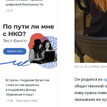
цифровой безопасности
13:27
Фото: vk.com/hp.ulmi
Он родился из
о
Встреча с Андреем Ургантом
стала лотом аукциона
общественной о
в поддержку фонда
кому нужна помо
«Бумажная птица»
оказывали ее н
11:45
·
Прислано НКО