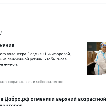
М
жения
ного волонтера Людмилы Никифоровой,
ь из пенсионной рутины, чтобы снова
бя нужной.
Благотвори­тель­ность и доброволь­чест­во
е Добро.рф отменили верхний возрастно
олонтеров