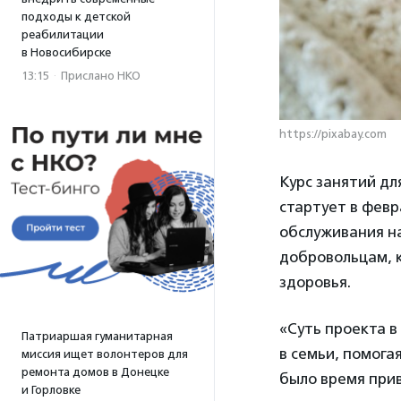
подходы к детской
реабилитации
в Новосибирске
13:15
·
Прислано НКО
https://pixabay.com
Курс занятий дл
стартует в февр
обслуживания н
добровольцам, 
здоровья.
«Суть проекта в
Патриаршая гуманитарная
в семьи, помога
миссия ищет волонтеров для
ремонта домов в Донецке
было время прив
и Горловке