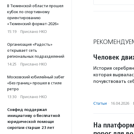
В Тюменской области прошел
кубок по спортивному
ориентированию
«Тюменский формат-2026»
15:19
·
Прислано НКО
РЕКОМЕНДУЕ
Организация «Радость»
открывает сеть
Человек дви
региональных подразделений
14:25
·
Прислано НКО
История серебря
которая вырвалас
Московский юбилейный забег
почувствовать се
«Без границ» прошел в стиле
ретро
13:30
·
Прислано НКО
Статьи
·
16.04.2026
·
Совфед поддержал
инициативу о бесплатной
юридической помощи
На платформ
сиротам старше 23 лет
порог для в