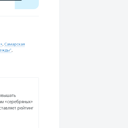
в»
,
Самарская
дежды"
,
овышать
ам «серебряных»
ставляет рейтинг