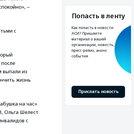
спокойно», –
Попасть в ленту
Как попасть в новости
етьми с
АСИ? Пришлите
материал о вашей
организации, новость,
пресс-релиз, анонс
торый
события.
 после
м выпали из
ончить жизнь
Прислать новость
абушка на час»
З, Ольга Шелест
инвалидов с