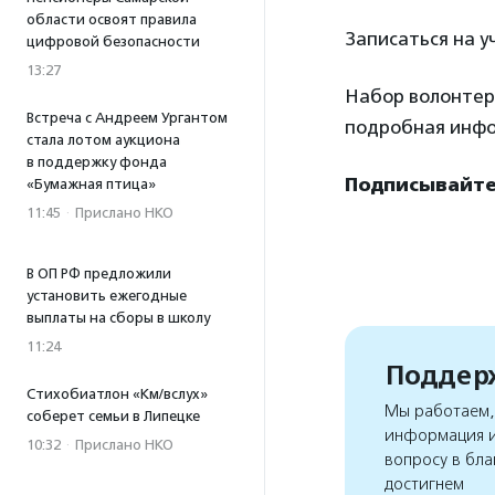
области освоят правила
Записаться на у
цифровой безопасности
13:27
Набор волонтер
Встреча с Андреем Ургантом
подробная инфо
стала лотом аукциона
в поддержку фонда
Подписывайтес
«Бумажная птица»
11:45
·
Прислано НКО
В ОП РФ предложили
установить ежегодные
выплаты на сборы в школу
11:24
Поддерж
Стихобиатлон «Км/вслух»
Мы работаем, 
соберет семьи в Липецке
информация и
10:32
·
Прислано НКО
вопросу в бла
достигнем