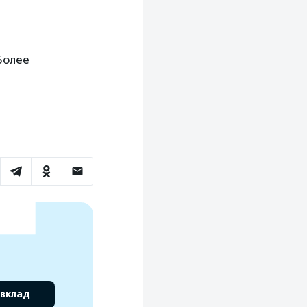
Более
 вклад