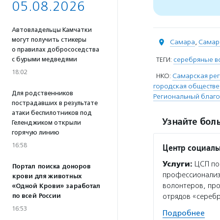
05.08.2026
Автовладельцы Камчатки
могут получить стикеры
Самара
,
Самар
о правилах добрососедства
с бурыми медведями
ТЕГИ:
серебряные в
18:02
НКО:
Самарская рег
городская обществе
Для родственников
Региональный благо
пострадавших в результате
атаки беспилотников под
Узнайте боль
Геленджиком открыли
горячую линию
16:58
Центр социаль
Услуги:
ЦСП пом
Портал поиска доноров
профессионализ
крови для животных
волонтеров, про
«Одной Крови» заработал
по всей России
отрядов «серебр
16:53
Подробнее