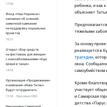
17:00
ребенка, и как 
объясняет Тать
Фонд «Наш Норильск»
напомнил об осенней
заявочной кампании
Предполагается,
на поддержку социальных
тяжелыми забол
проектов
16:31
За основу проек
Открыт сбор средств
реализуется в Б
на фестиваль для женщин
трагедии,
котор
с онкозаболеваниями «Еще
окна. Сообщалос
краше в танце»
самоубийством 
14:50
Организация «Продвижение»
Кроме благотво
и компания «Инва-Титан»
участвует обще
будут сотрудничать
и Самарская гор
13:30
·
Прислано НКО
детства «Парус
Пенсионеры Самарской