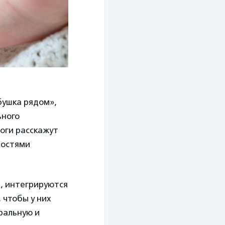
бушка рядом»,
ьного
оги расскажут
ностями
е, интегрируются
 чтобы у них
ральную и