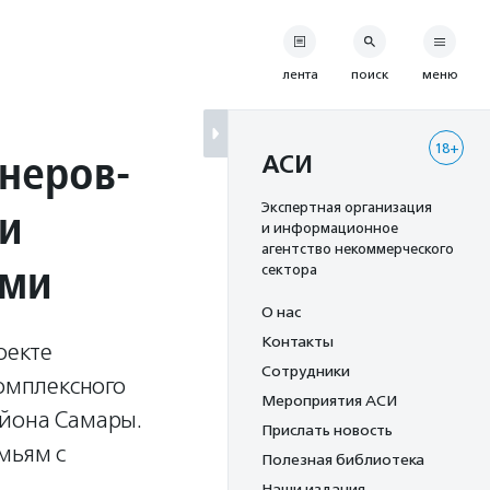
лента
поиск
меню
18+
неров-
АСИ
и
Экспертная организация
и информационное
агентство некоммерческого
ьми
сектора
О нас
Контакты
оекте
Сотрудники
Комплексного
Мероприятия АСИ
айона Самары.
Прислать новость
мьям с
Полезная библиотека
Наши издания