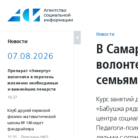
Перейти
к
содержанию
Новости
Новости
В Сама
07.08.2026
волонт
Препарат «Энхерту»
семьям
включили в перечень
жизненно необходимых
и важнейших лекарств
16:27
Курс занятий
«Бабушка рядо
Клуб друзей пермской
физико-математической
центра социа
школы № 146 ищет
Педагоги-псих
фандрайзера
детьми с огр
15:35
·
Прислано НКО