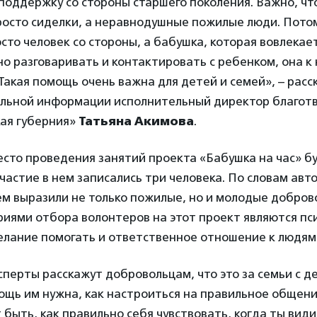
оддержку со стороны старшего поколения. Важно, что
росто сиделки, а неравнодушные пожилые люди. Потом
сто человек со стороны, а бабушка, которая вовлекает
о разговаривать и контактировать с ребенком, она к
Такая помощь очень важна для детей и семей», – расс
альной информации исполнительный директор благот
ая губерния»
Татьяна Акимова
.
есто проведения занятий проекта «Бабушка на час» б
участие в нем записались три человека. По словам авт
ем выразили не только пожилые, но и молодые доброво
иями отбора волонтеров на этот проект являются пс
елание помогать и ответственное отношение к людям
сперты расскажут добровольцам, что это за семьи с д
ощь им нужна, как настроиться на правильное общени
 быть, как правильно себя чувствовать, когда ты види