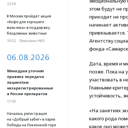
эмоциональную п
12:59
этом будут не п
В Москве пройдет акция
приходит не про
«Кофе для хорошего
начинает активн
мальчика» в поддержку
привязывается. 
бездомных животных
Агентству соци
10:52
·
Прислано НКО
фонда «Самарск
06.08.2026
Дата, время и м
Минздрав уточнил
позже. Пока на 
правила передачи
участвовать в н
пациентам
Главными критер
незарегистрированных
в России препаратов
устойчивость, ж
17:30
«На занятиях эк
Началась регистрация
какого рода пом
на «Добрый забег» в парке
Победы на Поклонной горе
какое оно может