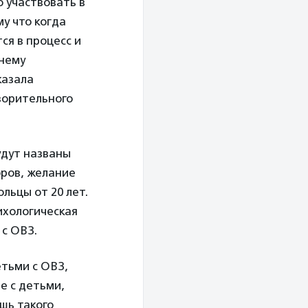
 участвовать в
у что когда
ся в процесс и
 нему
казала
ворительного
удут названы
оров, желание
льцы от 20 лет.
ихологическая
 с ОВЗ.
етьми с ОВЗ,
е с детьми,
шь такого