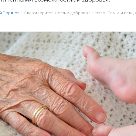
й Портнов
·
Благотвори­тель­ность и доброволь­чест­во
,
Семья и дети
,