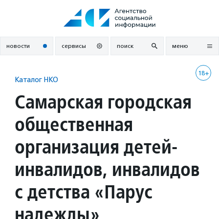
Перейти
к
содержанию
новости
сервисы
поиск
меню
18+
Каталог НКО
Самарская городская
общественная
организация детей-
инвалидов, инвалидов
с детства «Парус
надежды»