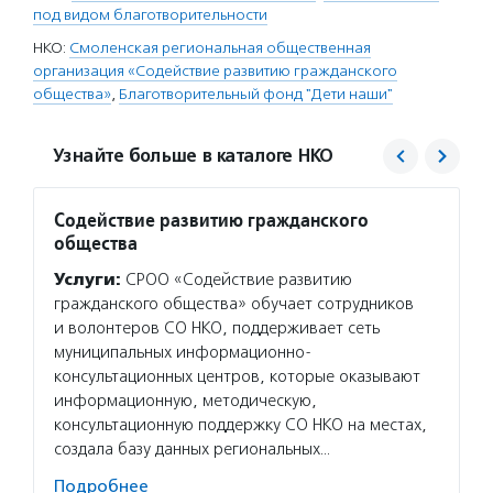
под видом благотворительности
НКО:
Смоленская региональная общественная
организация «Содействие развитию гражданского
общества»
,
Благотворительный фонд "Дети наши"
Узнайте больше в каталоге НКО
Содействие развитию гражданского
Дети 
общества
Услуг
Услуги:
СРОО «Содействие развитию
помога
гражданского общества» обучает сотрудников
родите
и волонтеров СО НКО, поддерживает сеть
и проф
муниципальных информационно-
поддер
консультационных центров, которые оказывают
разраб
информационную, методическую,
для по
консультационную поддержку СО НКО на местах,
жизни.
создала базу данных региональных…
Волон
Подробнее
на раз