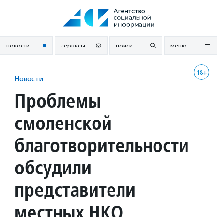
Перейти
к
содержанию
новости
сервисы
поиск
меню
18+
Новости
Проблемы
смоленской
благотворительности
обсудили
представители
местных НКО