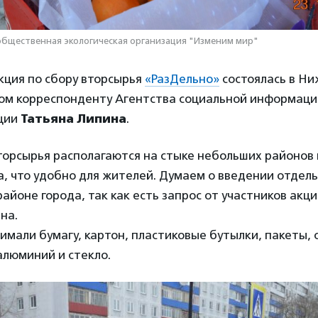
общественная экологическая организация "Изменим мир"
кция по сбору вторсырья
«РазДельно»
состоялась в Н
этом корреспонденту Агентства социальной информац
ции
Татьяна Липина
.
орсырья располагаются на стыке небольших районов 
, что удобно для жителей. Думаем о введении отдель
айоне города, так как есть запрос от участников акц
на.
мали бумагу, картон, пластиковые бутылки, пакеты, 
алюминий и стекло.