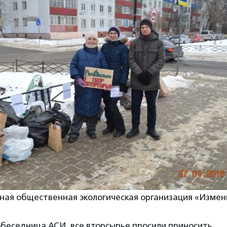
ьная общественная экологическая организация «Изме
обеседница АСИ, все вторсырье просили приносить