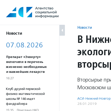
Перейти
к
содержанию
Новости
Новости
В Нижн
07.08.2026
эколог
Препарат «Энхерту»
вторсы
включили в перечень
жизненно необходимых
и важнейших лекарств
16:27
Вторсырье при
Московском шо
Клуб друзей пермской
физико-математической
АСИ-Нижний Новгор
школы № 146 ищет
28.01.2019
фандрайзера
15:35
·
Прислано НКО