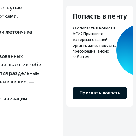
плюснутые
Попасть в ленту
опками.
Как попасть в новости
ри жетончика
АСИ? Пришлите
материал о вашей
организации, новость,
пресс-релиз, анонс
ьзованных
события.
они шьют их себе
аются раздельным
овые вещи», —
Прислать новость
рганизации