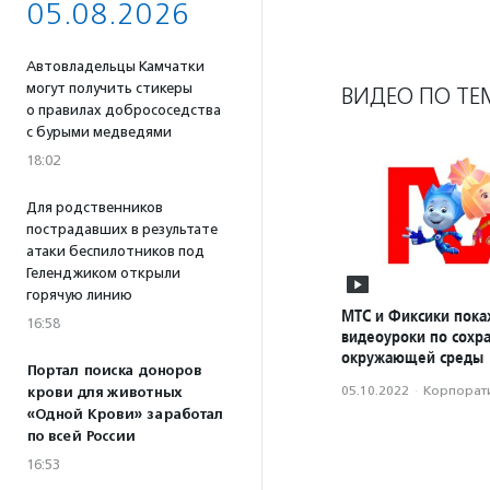
05.08.2026
Автовладельцы Камчатки
могут получить стикеры
ВИДЕО ПО ТЕ
о правилах добрососедства
с бурыми медведями
18:02
Для родственников
пострадавших в результате
атаки беспилотников под
Геленджиком открыли
горячую линию
МТС и Фиксики пока
16:58
видеоуроки по сохр
окружающей среды
Портал поиска доноров
05.10.2022
·
Корпорати
крови для животных
«Одной Крови» заработал
по всей России
16:53