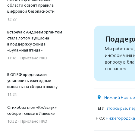
области освоят правила
цифровой безопасности
13:27
Встреча с Андреем Ургантом
Поддерж
стала лотом аукциона
в поддержку фонда
Мы работаем, 
«Бумажная птица»
информация и
11:45
·
Прислано НКО
вопросу в бла
достигнем
В ОП РФ предложили
установить ежегодные
выплаты на сборы в школу
11:24
Нижний Новго
Стихобиатлон «Км/вслух»
ТЕГИ:
вторсырье
,
пе
соберет семьи в Липецке
НКО:
Нижегородская
10:32
·
Прислано НКО