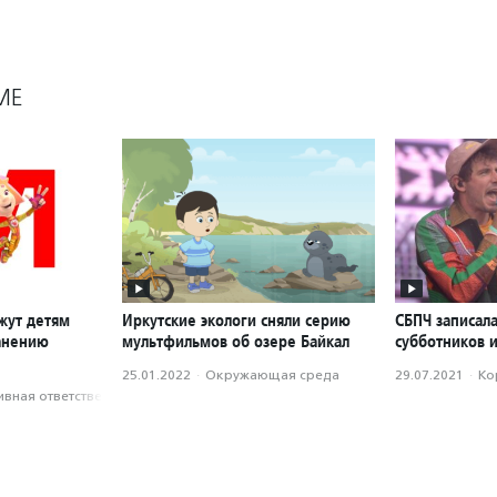
МЕ
жут детям
Иркутские экологи сняли серию
СБПЧ записала
анению
мультфильмов об озере Байкал
субботников и
25.01.2022
·
Окружающая среда
29.07.2021
·
Ко
вная ответственность