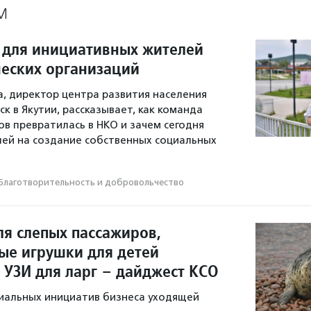
М
 для инициативных жителей
еских организаций
а, директор центра развития населения
к в Якутии, рассказывает, как команда
 превратилась в НКО и зачем сегодня
ей на создание собственных социальных
Благотвори­тель­ность и доброволь­чест­во
ля слепых пассажиров,
ые игрушки для детей
 УЗИ для ларг – дайджест КСО
иальных инициатив бизнеса уходящей