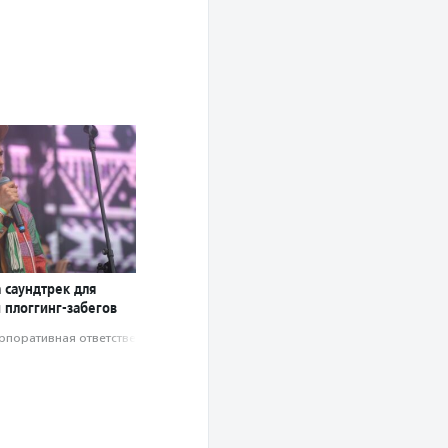
 саундтрек для
 плоггинг-забегов
рпоративная ответственность