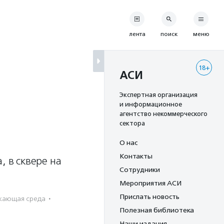
лента
поиск
меню
18+
АСИ
Экспертная организация
и информационное
агентство некоммерческого
сектора
О нас
Контакты
, в сквере на
Сотрудники
Мероприятия АСИ
Прислать новость
жающая среда
·
Полезная библиотека
Наши издания