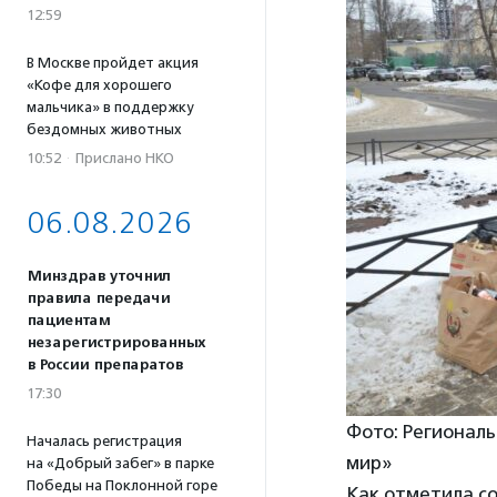
12:59
В Москве пройдет акция
«Кофе для хорошего
мальчика» в поддержку
бездомных животных
10:52
·
Прислано НКО
06.08.2026
Минздрав уточнил
правила передачи
пациентам
незарегистрированных
в России препаратов
17:30
Фото: Регионал
Началась регистрация
мир»
на «Добрый забег» в парке
Победы на Поклонной горе
Как отметила с