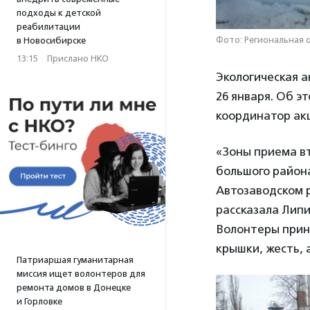
подходы к детской
реабилитации
Фото: Региональная 
в Новосибирске
13:15
·
Прислано НКО
Экологическая а
26 января. Об 
координатор ак
«Зоны приема вт
большого района
Автозаводском р
рассказала Липи
Волонтеры прини
крышки, жесть, 
Патриаршая гуманитарная
миссия ищет волонтеров для
ремонта домов в Донецке
и Горловке