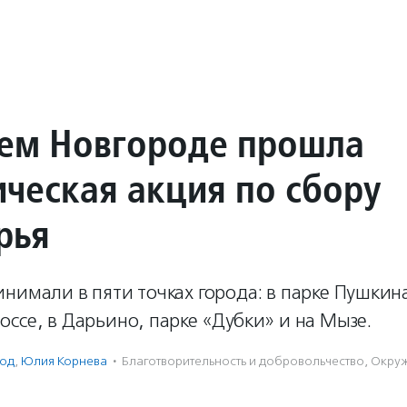
ем Новгороде прошла
ическая акция по сбору
рья
нимали в пяти точках города: в парке Пушкина
ссе, в Дарьино, парке «Дубки» и на Мызе.
од
,
Юлия Корнева
·
Благотвори­тель­ность и доброволь­чест­во
,
Окру