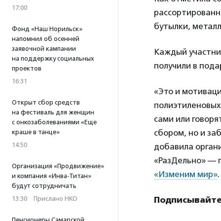
17:00
рассортированны
бутылки, металл
Фонд «Наш Норильск»
напомнил об осенней
заявочной кампании
Каждый участни
на поддержку социальных
получили в пода
проектов
16:31
«Это и мотиваци
Открыт сбор средств
полиэтиленовых 
на фестиваль для женщин
сами или говоря
с онкозаболеваниями «Еще
сбором, но и за
краше в танце»
14:50
добавила органи
«РазДельно» — 
Организация «Продвижение»
«Изменим мир»
.
и компания «Инва-Титан»
будут сотрудничать
Подписывайтес
13:30
·
Прислано НКО
Пенсионеры Самарской