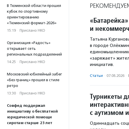
РЕКОМЕНДУЕ
В Тюменской области прошел
кубок по спортивному
ориентированию
«Батарейка»
«Тюменский формат-2026»
и некоммерч
15:19
·
Прислано НКО
Татьяна Курганов
Организация «Радость»
в городе Олёкминс
открывает сеть
единомышленников
региональных подразделений
«заряжает» жител
14:25
·
Прислано НКО
инициатив.
Московский юбилейный забег
Статьи
·
07.08.2026
·
«Без границ» прошел в стиле
ретро
13:30
·
Прислано НКО
Турникеты д
интерактивн
Совфед поддержал
с аутизмом и
инициативу о бесплатной
юридической помощи
сиротам старше 23 лет
Одиннадцать соц