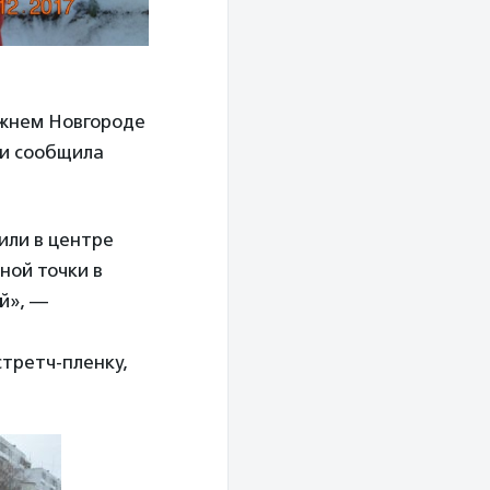
ижнем Новгороде
ии сообщила
или в центре
ной точки в
ий», —
стретч-пленку,