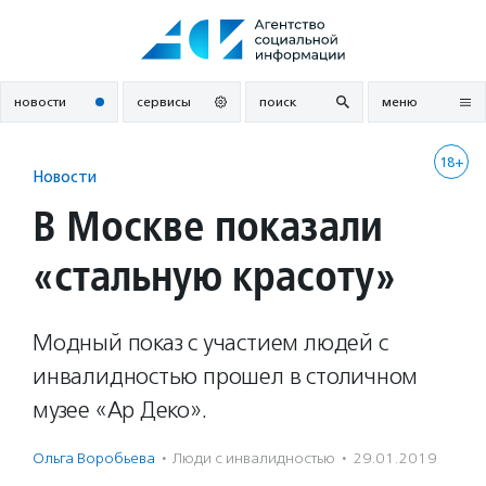
Перейти
к
содержанию
новости
сервисы
поиск
меню
18+
Новости
В Москве показали
«стальную красоту»
Модный показ с участием людей с
инвалидностью прошел в столичном
музее «Ар Деко».
Ольга Воробьева
·
Люди с инвалидностью
·
29.01.2019