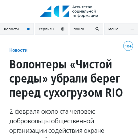
Перейти
к
содержанию
новости
сервисы
поиск
меню
18+
Новости
Волонтеры «Чистой
среды» убрали берег
перед сухогрузом RIO
2 февраля около ста человек:
добровольцы общественной
организации содействия охране