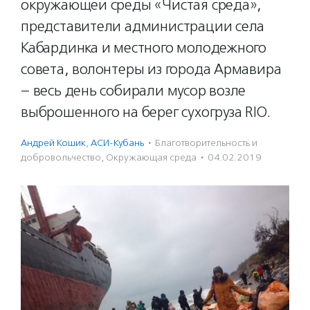
окружающей среды «Чистая среда»,
представители администрации села
Кабардинка и местного молодежного
совета, волонтеры из города Армавира
– весь день собирали мусор возле
выброшенного на берег сухогруза RIO.
Андрей Кошик
,
АСИ-Кубань
·
Благотвори­тель­ность и
доброволь­чест­во
,
Окружающая среда
·
04.02.2019