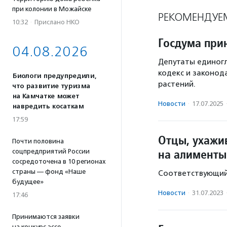
при колонии в Можайске
РЕКОМЕНДУЕ
10:32
·
Прислано НКО
Госдума при
04.08.2026
Депутаты единогл
кодекс и законод
Биологи предупредили,
растений.
что развитие туризма
на Камчатке может
Новости
·
17.07.2025
навредить косаткам
17:59
Отцы, ухажи
Почти половина
на алименты
соцпредприятий России
сосредоточена в 10 регионах
страны — фонд «Наше
Соответствующий 
будущее»
Новости
·
31.07.2023
17:46
Принимаются заявки
на конкурс эссе