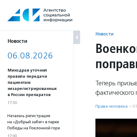
Перейти
к
содержанию
Новости
Новости
Военко
06.08.2026
поправ
Минздрав уточнил
правила передачи
Теперь призыв
пациентам
незарегистрированных
фактического 
в России препаратов
17:30
Права человека
·
0
Началась регистрация
на «Добрый забег» в парке
Победы на Поклонной горе
17:00