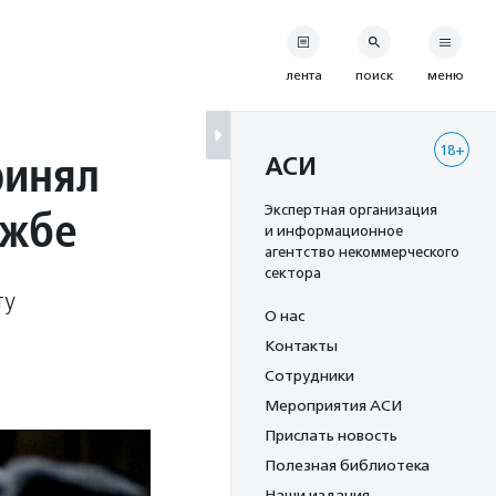
лента
поиск
меню
18+
ринял
АСИ
ужбе
Экспертная организация
и информационное
агентство некоммерческого
сектора
ту
О нас
Контакты
Сотрудники
Мероприятия АСИ
Прислать новость
Полезная библиотека
Наши издания