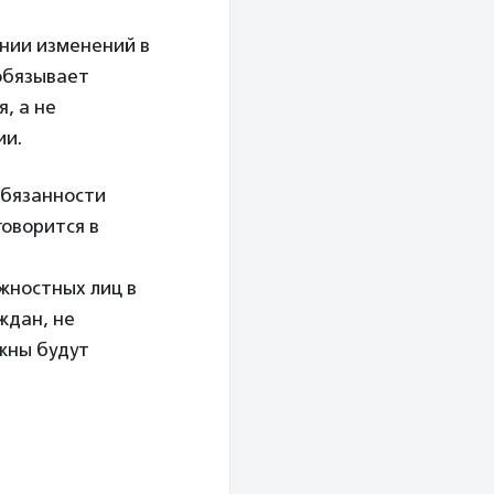
нии изменений в
обязывает
, а не
ии.
обязанности
говорится в
жностных лиц в
ждан, не
лжны будут