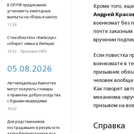
В ОП РФ предложили
Кроме того, еще
установить ежегодные
Андрей Красо
выплаты на сборы в школу
военкомат без п
11:24
почте заказным 
Стихобиатлон «Км/вслух»
вручении подпи
соберет семьи в Липецке
10:32
·
Прислано НКО
Если повестка п
военкомате в те
05.08.2026
призывник обяза
человек вообще 
Автовладельцы Камчатки
Как говорят ав
могут получить стикеры
о правилах добрососедства
механизма «вруч
с бурыми медведями
призывом на вое
18:02
Для родственников
Справка
пострадавших в результате
атаки беспилотников под