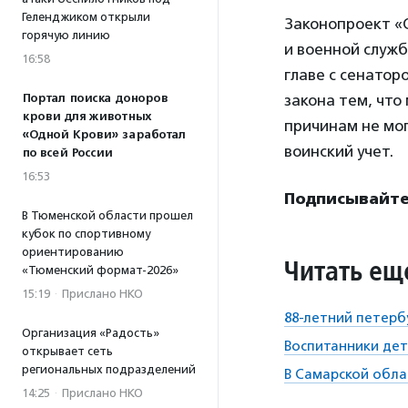
Геленджиком открыли
Законопроект «
горячую линию
и военной служб
16:58
главе с сенатор
Портал поиска доноров
закона тем, что
крови для животных
причинам не мог
«Одной Крови» заработал
воинский учет.
по всей России
16:53
Подписывайтес
В Тюменской области прошел
кубок по спортивному
ориентированию
Читать ещ
«Тюменский формат-2026»
15:19
·
Прислано НКО
88-летний петерб
Организация «Радость»
Воспитанники дет
открывает сеть
региональных подразделений
В Самарской обла
14:25
·
Прислано НКО