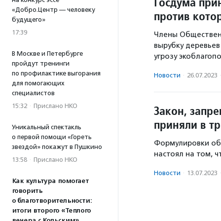
Госдума прин
«Добро.Центр — человеку
против кото
будущего»
17:39
Члены Общественн
вырубку деревьев
В Москве и Петербурге
угрозу экоблагоп
пройдут тренинги
по профилактике выгорания
Новости
·
26.07.2023
для помогающих
специалистов
15:32
·
Прислано НКО
Закон, запр
приняли в т
Уникальный спектакль
о первой помощи «Гореть
Формулировки об 
звездой» покажут в Пушкино
настоял на том, 
13:58
·
Прислано НКО
Новости
·
13.07.2023
Как культура помогает
говорить
о благотворительности:
итоги второго «Теплого
вечера с Кольским»