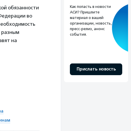
Как попасть в новости
кой обязанности
АСИ? Пришлите
 Федерации во
материал о вашей
организации, новость,
 необходимость
пресс-релиз, анонс
о разным
события.
авят на
Прислать новость
ва
оинам