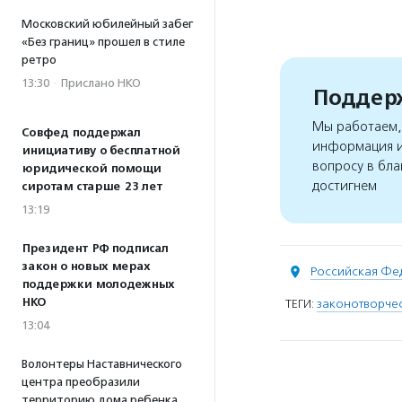
Московский юбилейный забег
«Без границ» прошел в стиле
ретро
13:30
·
Прислано НКО
Поддерж
Мы работаем, 
Совфед поддержал
информация и
инициативу о бесплатной
вопросу в бла
юридической помощи
достигнем
сиротам старше 23 лет
13:19
Президент РФ подписал
закон о новых мерах
Российская Фе
поддержки молодежных
НКО
ТЕГИ:
законотворче
13:04
Волонтеры Наставнического
центра преобразили
территорию дома ребенка