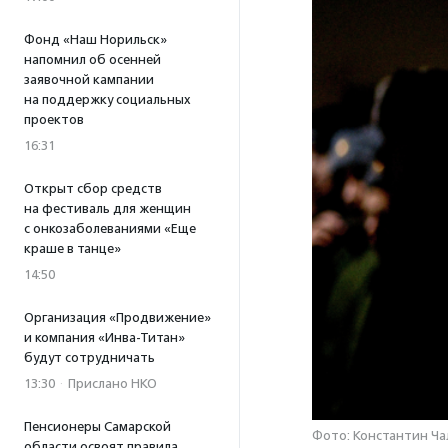
Фонд «Наш Норильск»
напомнил об осенней
заявочной кампании
на поддержку социальных
проектов
16:31
Открыт сбор средств
на фестиваль для женщин
с онкозаболеваниями «Еще
краше в танце»
14:50
Организация «Продвижение»
и компания «Инва-Титан»
будут сотрудничать
13:30
·
Прислано НКО
Пенсионеры Самарской
Фото: Константин Ча
области освоят правила