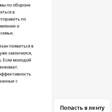
умы по обороне
яться в
отправить по
омление о
семьи.
язан появиться в
уже закончился,
. Если молодой
оенкомат.
 эффективность
занные с
Попасть в ленту