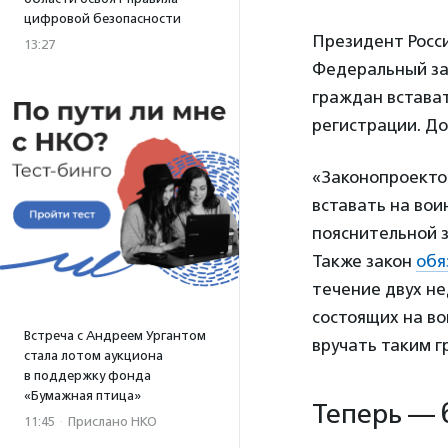
цифровой безопасности
Президент Росс
13:27
Федеральный за
граждан встават
регистрации. Д
«Законопроекто
вставать на вои
пояснительной з
Также закон
обя
течение двух не
состоящих на во
Встреча с Андреем Ургантом
вручать таким 
стала лотом аукциона
в поддержку фонда
«Бумажная птица»
Теперь — 
11:45
·
Прислано НКО