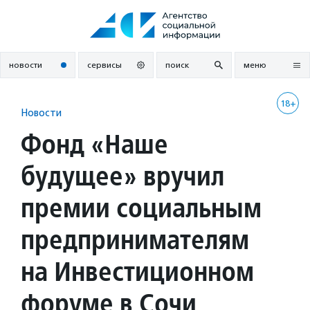
Перейти
к
содержанию
новости
сервисы
поиск
меню
18+
Новости
Фонд «Наше
будущее» вручил
премии социальным
предпринимателям
на Инвестиционном
форуме в Сочи