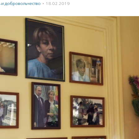
ь и доброволь­чест­во
·
18.02.2019