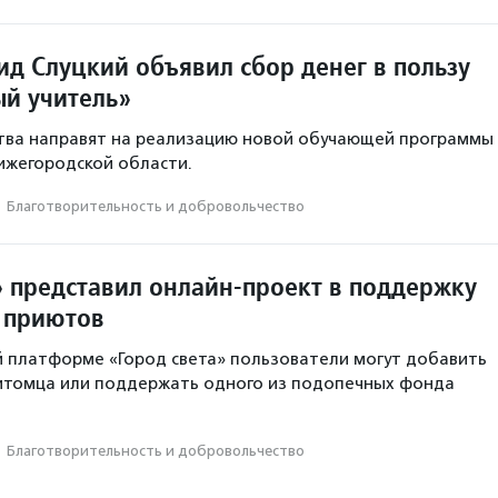
ид Слуцкий объявил сбор денег в пользу
й учитель»
тва направят на реализацию новой обучающей программы
Нижегородской области.
·
Благотвори­тель­ность и доброволь­чест­во
 представил онлайн-проект в поддержку
 приютов
 платформе «Город света» пользователи могут добавить
питомца или поддержать одного из подопечных фонда
·
Благотвори­тель­ность и доброволь­чест­во