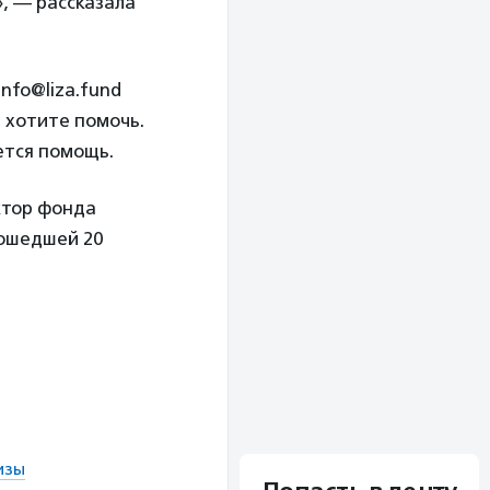
, — рассказала
nfo@liza.fund
м хотите помочь.
ется помощь.
ктор фонда
зошедшей 20
изы