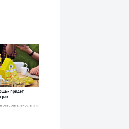
ощь» придет
 раз
аготвори­тель­ность и доброволь­чест­во