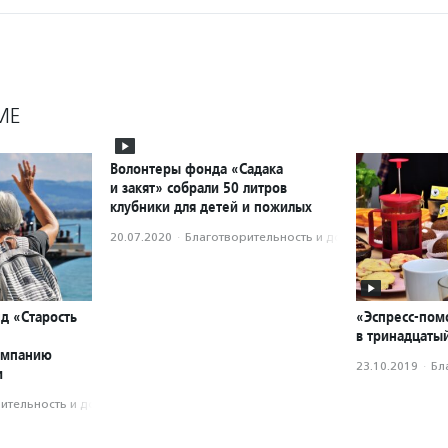
МЕ
Волонтеры фонда «Садака
и закят» собрали 50 литров
клубники для детей и пожилых
20.07.2020
·
Благотвори­тель­ность и доброволь­чест­во
д «Старость
«Эспресс-пом
в тринадцатый
ампанию
23.10.2019
·
Бл
и
­тель­ность и доброволь­чест­во