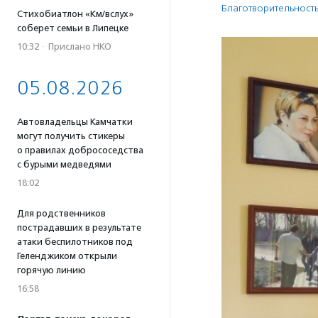
Благотвори­тель­ност
Стихобиатлон «Км/вслух»
соберет семьи в Липецке
10:32
·
Прислано НКО
05.08.2026
Автовладельцы Камчатки
могут получить стикеры
о правилах добрососедства
с бурыми медведями
18:02
Для родственников
пострадавших в результате
атаки беспилотников под
Геленджиком открыли
горячую линию
16:58