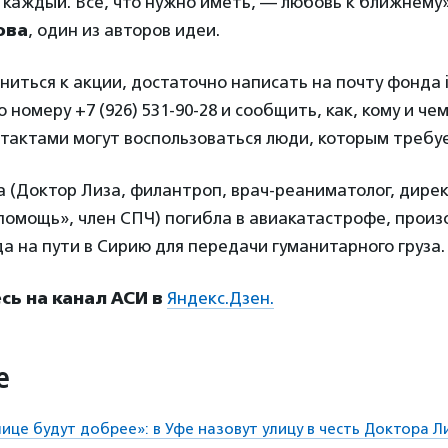
каждый. Все, что нужно иметь, — любовь к ближнему»
ова
, один из авторов идеи.
иться к акции, достаточно написать на почту фонда i
 номеру +7 (926) 531-90-28 и сообщить, как, кому и че
тактами могут воспользоваться люди, которым требу
а (Доктор Лиза, филантроп, врач-реаниматолог, дире
помощь», член СПЧ) погибла в авиакатастрофе, прои
да на пути в Сирию для передачи гуманитарного груза.
ь на канал АСИ в
Яндекс.Дзен.
е
ице будут добрее»: в Уфе назовут улицу в честь Доктора Л