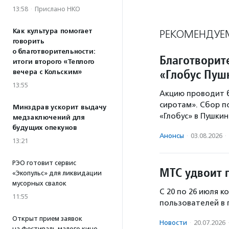
13:58
·
Прислано НКО
Как культура помогает
РЕКОМЕНДУЕ
говорить
о благотворительности:
Благотворит
итоги второго «Теплого
«Глобус Пу
вечера с Кольским»
13:55
Акцию проводит 
сиротам». Сбор 
Минздрав ускорит выдачу
«Глобус» в Пушки
медзаключений для
будущих опекунов
Анонсы
·
03.08.2026
·
13:21
РЭО готовит сервис
МТС удвоит 
«Экопульс» для ликвидации
мусорных свалок
С 20 по 26 июля 
11:55
пользователей в 
Открыт прием заявок
Новости
·
20.07.2026
на фестиваль малого кино