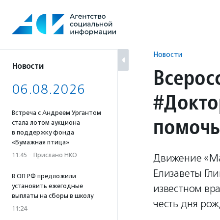
Перейти
к
содержанию
Новости
Новости
Всерос
06.08.2026
#Докто
Встреча с Андреем Ургантом
помоч
стала лотом аукциона
в поддержку фонда
«Бумажная птица»
11:45
·
Прислано НКО
Движение «Ма
Елизаветы Гли
В ОП РФ предложили
установить ежегодные
известном вр
выплаты на сборы в школу
честь дня ро
11:24