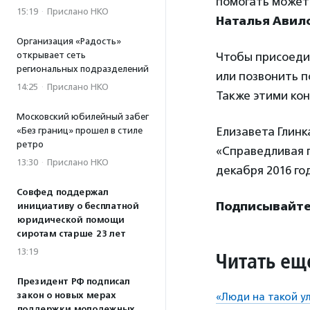
помогать может 
15:19
·
Прислано НКО
Наталья Авил
Организация «Радость»
открывает сеть
Чтобы присоедин
региональных подразделений
или позвонить по
14:25
·
Прислано НКО
Также этими кон
Московский юбилейный забег
Елизавета Глинк
«Без границ» прошел в стиле
ретро
«Справедливая 
13:30
·
Прислано НКО
декабря 2016 го
Совфед поддержал
Подписывайтес
инициативу о бесплатной
юридической помощи
сиротам старше 23 лет
13:19
Читать ещ
Президент РФ подписал
закон о новых мерах
«Люди на такой ул
поддержки молодежных