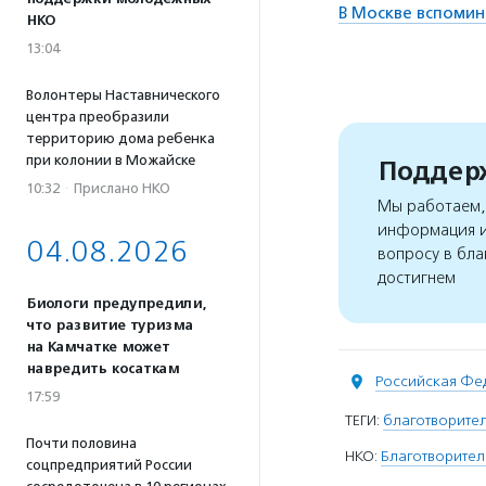
В Москве вспомин
НКО
13:04
Волонтеры Наставнического
центра преобразили
территорию дома ребенка
при колонии в Можайске
Поддерж
10:32
·
Прислано НКО
Мы работаем, 
информация и
04.08.2026
вопросу в бла
достигнем
Биологи предупредили,
что развитие туризма
на Камчатке может
навредить косаткам
Российская Фе
17:59
ТЕГИ:
благотворител
Почти половина
НКО:
Благотворител
соцпредприятий России