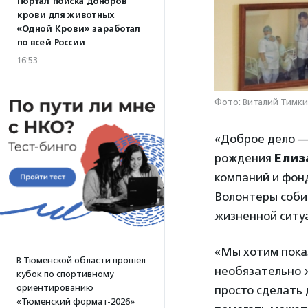
Портал поиска доноров
крови для животных
«Одной Крови» заработал
по всей России
16:53
Фото: Виталий Тимки
«Доброе дело —
рождения
Елиз
компаний и фон
Волонтеры соби
жизненной ситуа
«Мы хотим показ
В Тюменской области прошел
необязательно 
кубок по спортивному
ориентированию
просто сделать 
«Тюменский формат-2026»