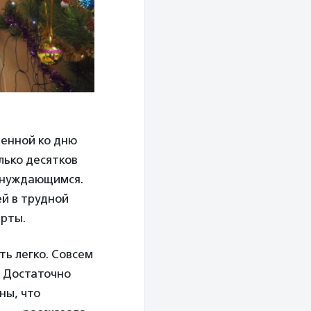
ченной ко дню
лько десятков
и нуждающимся.
й в трудной
ерты.
ь легко. Совсем
. Достаточно
ны, что