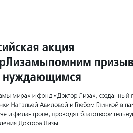
сийская акция
рЛизамыпомним призыв
ь нуждающимся
мы мира» и фонд «Доктор Лиза», созданный
нки Натальей Авиловой и Глебом Глинкой в па
аче и филантропе, проводят благотворительну
ждения Доктора Лизы.