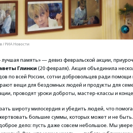
в / РИА Новости
 лучшая память» — девиз февральской акции, приуро
аветы Глинки
(20 февраля). Акция объединила неско
дов по всей России, сотни добровольцев ради помощ
рают вещи для бездомных людей и продукты для семе
ции, проводят уроки доброты, мастер-классы и конц
ать широту милосердия и убедить людей, что помогат
жертвовать большие суммы, которых может и не быть
доброе дело: пусть даже совсем небольшое. Мы увере