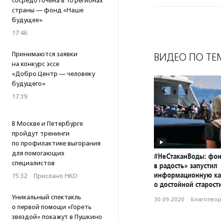
сосредоточена в 10 регионах
страны — фонд «Наше
будущее»
17:46
Принимаются заявки
ВИДЕО ПО ТЕ
на конкурс эссе
«Добро.Центр — человеку
будущего»
17:39
В Москве и Петербурге
пройдут тренинги
по профилактике выгорания
для помогающих
#НеСтаканВоды: фон
специалистов
в радость» запустил
информационную к
15:32
·
Прислано НКО
о достойной старост
Уникальный спектакль
30.09.2020
·
Благотвори
о первой помощи «Гореть
звездой» покажут в Пушкино