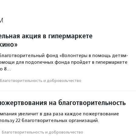
М
ельная акция в гипермаркете
шкино»
благотворительный фонд «Волонтеры в помощь детям-
помощи для подопечных фонда пройдет в гипермаркете
но 8…
Благотвори­тель­ность и доброволь­чест­во
пожертвования на благотворительность
компания увеличит в два раза каждое пожертвование
пользу 22 благотворительных организаций.
·
Благотвори­тель­ность и доброволь­чест­во