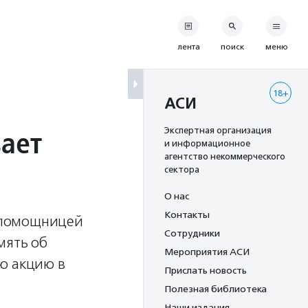
лента
поиск
меню
18+
АСИ
ает
Экспертная организация
и информационное
агентство некоммерческого
сектора
О нас
Контакты
 помощницей
Сотрудники
мять об
Мероприятия АСИ
ю акцию в
Прислать новость
Полезная библиотека
Наши издания