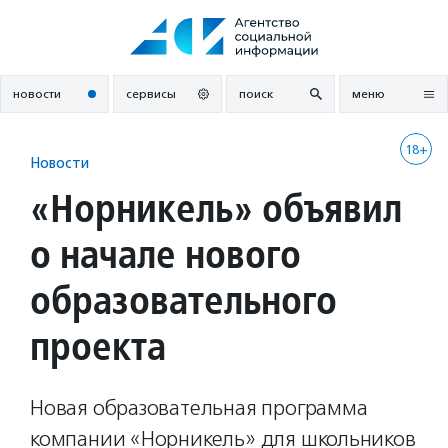
Перейти
к
содержанию
новости
сервисы
поиск
меню
18+
Новости
«Норникель» объявил
о начале нового
образовательного
проекта
Новая образовательная программа
компании «Норникель» для школьников