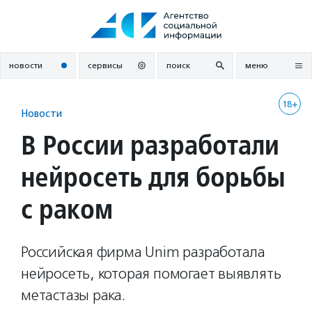
Перейти
к
содержанию
новости
сервисы
поиск
меню
18+
Новости
В России разработали
нейросеть для борьбы
с раком
Российская фирма Unim разработала
нейросеть, которая помогает выявлять
метастазы рака.