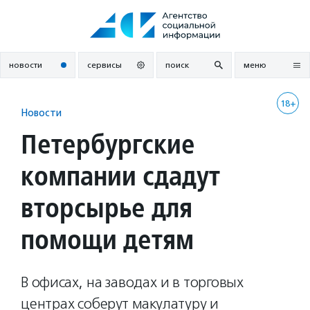
Перейти
к
содержанию
новости
сервисы
поиск
меню
18+
Новости
Петербургские
компании сдадут
вторсырье для
помощи детям
В офисах, на заводах и в торговых
центрах соберут макулатуру и