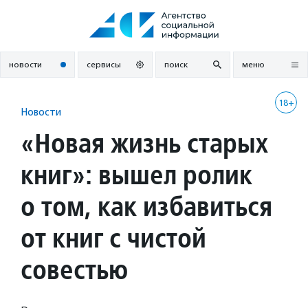
Перейти
к
содержанию
новости
сервисы
поиск
меню
18+
Новости
«Новая жизнь старых
книг»: вышел ролик
о том, как избавиться
от книг с чистой
совестью