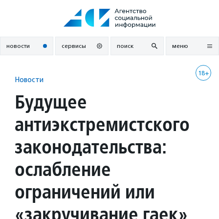
Перейти
к
содержанию
новости
сервисы
поиск
меню
18+
Новости
Будущее
антиэкстремистского
законодательства:
ослабление
ограничений или
«закручивание гаек»