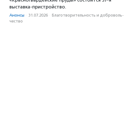
выставка-пристройство.
Анонсы
·
31.07.2026
·
Благотвори­тель­ность и доброволь­
чест­во