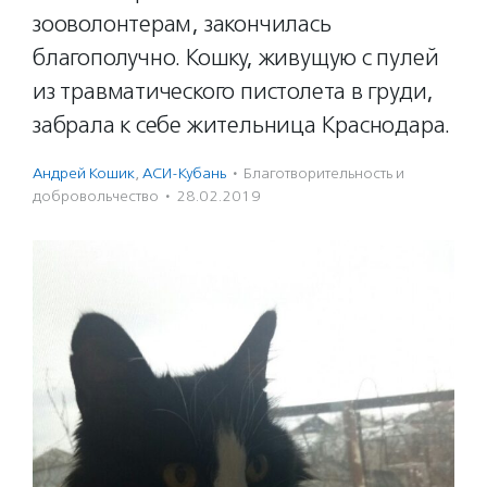
зооволонтерам, закончилась
благополучно. Кошку, живущую с пулей
из травматического пистолета в груди,
забрала к себе жительница Краснодара.
Андрей Кошик
,
АСИ-Кубань
·
Благотвори­тель­ность и
доброволь­чест­во
·
28.02.2019