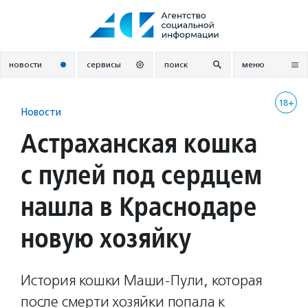
Перейти
к
содержанию
новости
сервисы
поиск
меню
18+
Новости
Астраханская кошка
с пулей под сердцем
нашла в Краснодаре
новую хозяйку
История кошки Маши-Пули, которая
после смерти хозяйки попала к