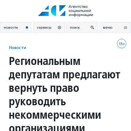
Перейти
к
содержанию
новости
сервисы
поиск
меню
18+
Новости
Региональным
депутатам предлагают
вернуть право
руководить
некоммерческими
организациями