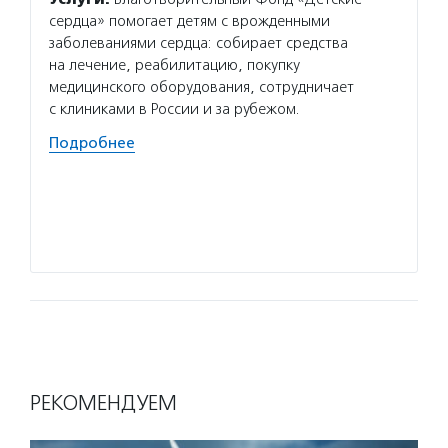
Услуг
сердца» помогает детям с врожденными
програ
заболеваниями сердца: собирает средства
диабет
на лечение, реабилитацию, покупку
помога
медицинского оборудования, сотрудничает
домов 
с клиниками в России и за рубежом.
содейс
Подробнее
компь
грамот
Подро
РЕКОМЕНДУЕМ