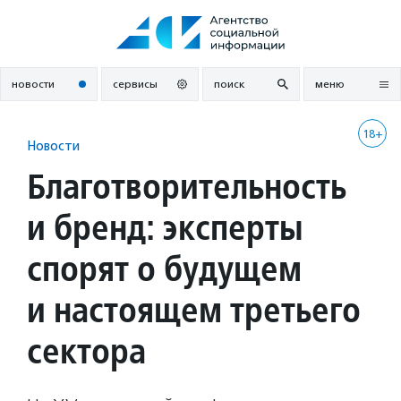
Перейти
к
содержанию
новости
сервисы
поиск
меню
18+
Новости
Благотворительность
и бренд: эксперты
спорят о будущем
и настоящем третьего
сектора