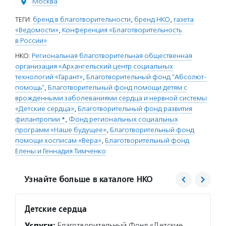
Москва
ТЕГИ:
бренд в благотворительности
,
бренд НКО
,
газета
«Ведомости»
,
Конференция «Благотворительность
в России»
НКО:
Региональная благотворительная общественная
организация «Архангельский центр социальных
технологий «Гарант»
,
Благотворительный фонд "Абсолют-
помощь"
,
Благотворительный фонд помощи детям с
врожденными заболеваниями сердца и нервной системы
«Детские сердца»
,
Благотворительный фонд развития
филантропии *
,
Фонд региональных социальных
программ «Наше будущее»
,
Благотворительный фонд
помощи хосписам «Вера»
,
Благотворительный фонд
Елены и Геннадия Тимченко
Узнайте больше в каталоге НКО
Детские сердца
Благо
филан
Услуги:
Благотворительный Фонд «Детские