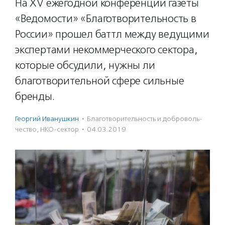
На XV ежегодной конференции газеты
«Ведомости» «Благотворительность в
России» прошел баттл между ведущими
экспертами некоммерческого сектора,
которые обсудили, нужны ли
благотворительной сфере сильные
бренды.
Георгий Иванушкин
·
Благотвори­тель­ность и доброволь­
чест­во
,
НКО-сектор
·
04.03.2019