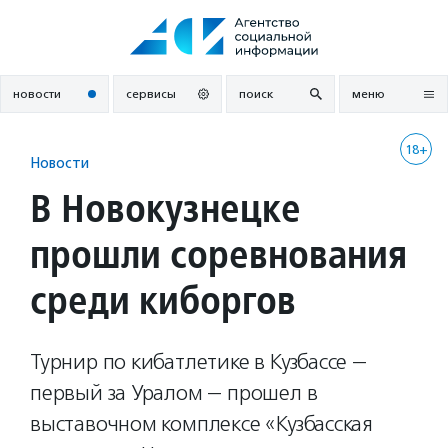
Перейти
к
содержанию
новости
сервисы
поиск
меню
18+
Новости
В Новокузнецке
прошли соревнования
среди киборгов
Турнир по кибатлетике в Кузбассе —
первый за Уралом — прошел в
выставочном комплексе «Кузбасская