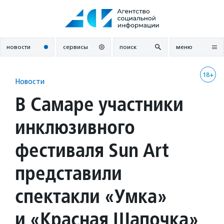
Перейти
к
содержанию
новости
сервисы
поиск
меню
18+
Новости
В Самаре участники
инклюзивного
фестиваля Sun Art
представили
спектакли «Умка»
и «Красная Шапочка»