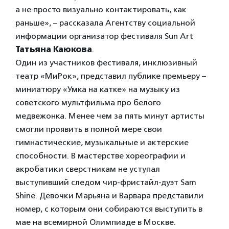
а не просто визуально контактировать, как
раньше», – рассказала Агентству социальной
информации организатор фестиваля Sun Art
Татьяна Каюкова
.
Один из участников фестиваля, инклюзивный
театр «МиРок», представил публике премьеру –
миниатюру «Умка на катке» на музыку из
советского мультфильма про белого
медвежонка. Менее чем за пять минут артисты
смогли проявить в полной мере свои
гимнастические, музыкальные и актерские
способности. В мастерстве хореографии и
акробатики сверстникам не уступал
выступивший следом чир-фристайл-дуэт Sam
Shine. Девочки Марьяна и Варвара представили
номер, с которым они собираются выступить в
мае на всемирной Олимпиаде в Москве.