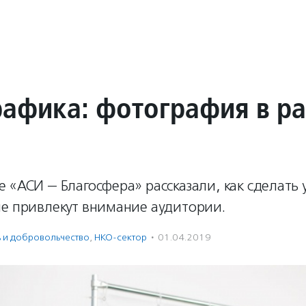
афика: фотография в р
 «АСИ — Благосфера» рассказали, как сделать
ые привлекут внимание аудитории.
ь и доброволь­чест­во
,
НКО-сектор
·
01.04.2019