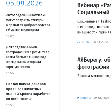
05.08.2026
Вебинар «Ра
Социальный 
Автовладельцы Камчатки
могут получить стикеры
Социальная fashi
о правилах добрососедства
с инвалидностью
с бурыми медведями
внешности принят
18:02
Анонсы
·
28.11.2022
·
Для родственников
пострадавших в результате
атаки беспилотников под
#ЯБерегу: о
Геленджиком открыли
фотографии
горячую линию
16:58
Заявки можно под
Портал поиска доноров
крови для животных
«Одной Крови» заработал
Новости
·
03.08.2021
по всей России
16:53