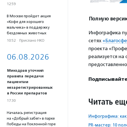
12:59
В Москве пройдет акция
Полную верси
«Кофе для хорошего
мальчика» в поддержку
Инфографика пу
бездомных животных
сетях
«Благосф
10:52
·
Прислано НКО
проекта «Профе
06.08.2026
реализуется на 
предоставленн
Минздрав уточнил
правила передачи
Подписывайтес
пациентам
незарегистрированных
в России препаратов
Читать ещ
17:30
Началась регистрация
Инфографика: как
на «Добрый забег» в парке
Победы на Поклонной горе
PR-мастер: 10 по