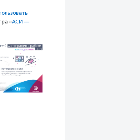
пользовать
тра «
АСИ —