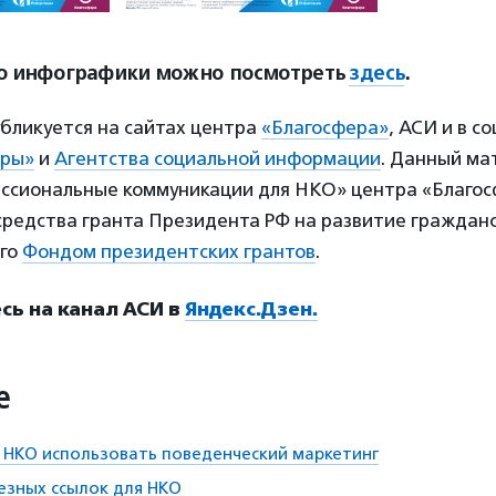
ю инфографики можно посмотреть
здесь
.
бликуется на сайтах центра
«Благосфера»
, АСИ и в с
еры»
и
Агентства социальной информации
. Данный ма
ссиональные коммуникации для НКО» центра «Благос
средства гранта Президента РФ на развитие граждан
ого
Фондом президентских грантов
.
ь на канал АСИ в
Яндекс.Дзен.
е
 НКО использовать поведенческий маркетинг
лезных ссылок для НКО