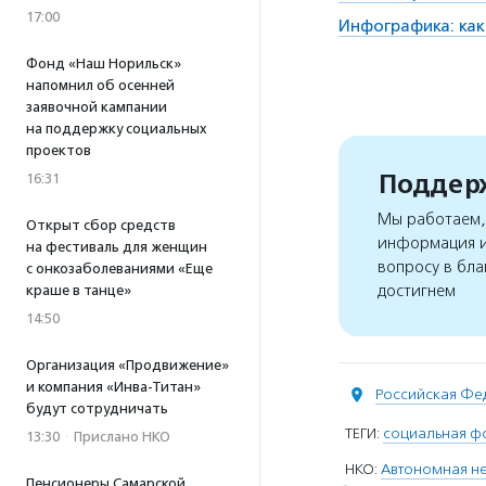
17:00
Инфографика: как
Фонд «Наш Норильск»
напомнил об осенней
заявочной кампании
на поддержку социальных
проектов
Поддерж
16:31
Мы работаем, 
Открыт сбор средств
информация и
на фестиваль для женщин
вопросу в бла
с онкозаболеваниями «Еще
достигнем
краше в танце»
14:50
Организация «Продвижение»
и компания «Инва-Титан»
Российская Фе
будут сотрудничать
ТЕГИ:
социальная ф
13:30
·
Прислано НКО
НКО:
Автономная не
Пенсионеры Самарской