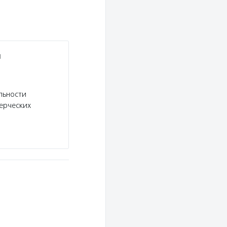
и
льности
ерческих