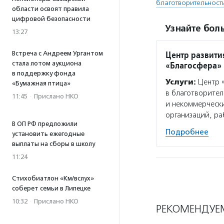
благотворительност
области освоят правила
цифровой безопасности
Узнайте боль
13:27
Центр развити
Встреча с Андреем Ургантом
стала лотом аукциона
«Благосфера»
в поддержку фонда
Услуги:
Центр «
«Бумажная птица»
в благотворител
11:45
·
Прислано НКО
и некоммерчески
организаций, р
В ОП РФ предложили
Подробнее
установить ежегодные
выплаты на сборы в школу
11:24
Стихобиатлон «Км/вслух»
соберет семьи в Липецке
10:32
·
Прислано НКО
РЕКОМЕНДУЕ