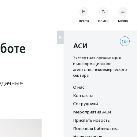
лента
поиск
меню
18+
аботе
АСИ
Экспертная организация
и информационное
агентство некоммерческого
сектора
 удачные
О нас
Контакты
Сотрудники
Мероприятия АСИ
Прислать новость
Полезная библиотека
Наши издания