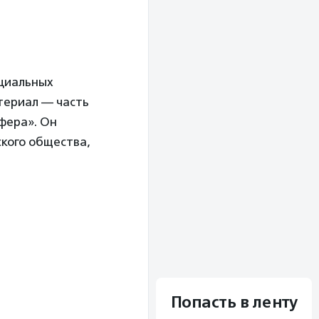
оциальных
териал — часть
фера». Он
ского общества,
Попасть в ленту