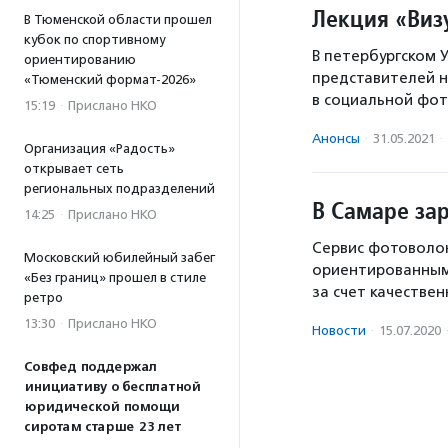
Лекция «Виз
В Тюменской области прошел
кубок по спортивному
В петербургском 
ориентированию
представителей н
«Тюменский формат-2026»
в социальной фо
15:19
·
Прислано НКО
Анонсы
·
31.05.2021
·
Организация «Радость»
открывает сеть
региональных подразделений
В Самаре за
14:25
·
Прислано НКО
Сервис фотоволон
Московский юбилейный забег
ориентированным
«Без границ» прошел в стиле
за счет качестве
ретро
13:30
·
Прислано НКО
Новости
·
15.07.2020
Совфед поддержал
инициативу о бесплатной
юридической помощи
сиротам старше 23 лет