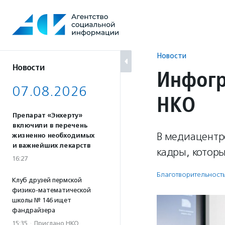
Перейти
к
содержанию
Новости
Новости
Инфогр
07.08.2026
НКО
Препарат «Энхерту»
включили в перечень
В медиацентре
жизненно необходимых
и важнейших лекарств
кадры, котор
16:27
Благотвори­тель­ност
Клуб друзей пермской
физико-математической
школы № 146 ищет
фандрайзера
15:35
·
Прислано НКО