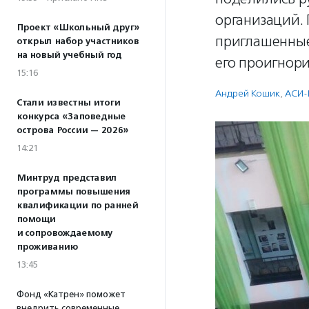
организаций.
Проект «Школьный друг»
приглашенные
открыл набор участников
на новый учебный год
его проигнор
15:16
Андрей Кошик
,
АСИ-
Стали известны итоги
конкурса «Заповедные
острова России — 2026»
14:21
Минтруд представил
программы повышения
квалификации по ранней
помощи
и сопровождаемому
проживанию
13:45
Фонд «Катрен» поможет
внедрить современные