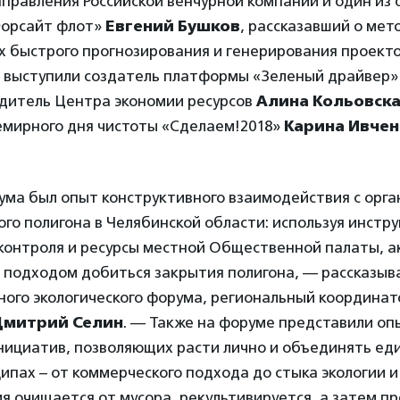
правления Российской венчурной компании и один из 
Форсайт флот»
Евгений Бушков
, рассказавший о мет
х быстрого прогнозирования и генерирования проект
е выступили создатель платформы «Зеленый драйвер
одитель Центра экономии ресурсов
Алина Кольовск
емирного дня чистоты «Сделаем!2018»
Карина Ивчен
ма был опыт конструктивного взаимодействия с орга
го полигона в Челябинской области: используя инстр
контроля и ресурсы местной Общественной палаты, а
 подходом добиться закрытия полигона, — рассказыв
ного экологического форума, региональный координат
Дмитрий Селин
. — Также на форуме представили оп
инициатив, позволяющих расти лично и объединять е
ипах – от коммерческого подхода до стыка экологии и
я очищается от мусора, рекультивируется, а затем п