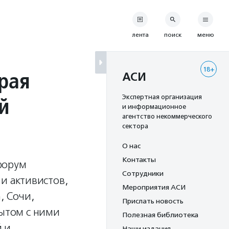
лента
поиск
меню
18+
рая
АСИ
й
Экспертная организация
и информационное
агентство некоммерческого
сектора
О нас
Контакты
форум
Сотрудники
 и активистов,
Мероприятия АСИ
, Сочи,
Прислать новость
пытом с ними
Полезная библиотека
 и
Наши издания