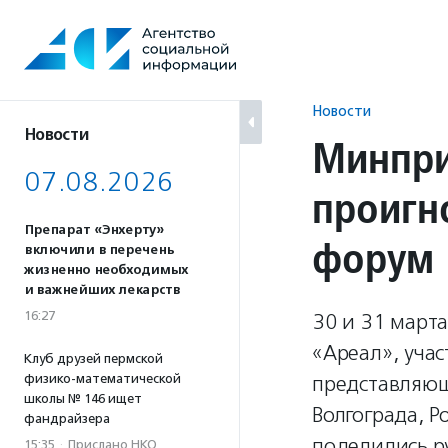
Перейти
к
содержанию
Новости
Новости
Минпри
07.08.2026
проигн
Препарат «Энхерту»
форум
включили в перечень
жизненно необходимых
и важнейших лекарств
16:27
30 и 31 март
«Ареал», учас
Клуб друзей пермской
физико-математической
представляющ
школы № 146 ищет
Волгограда, Р
фандрайзера
поделились р
15:35
·
Прислано НКО