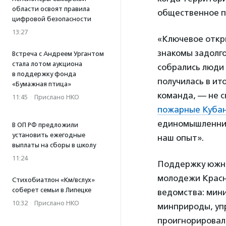
области освоят правила
общественное п
цифровой безопасности
13:27
«Ключевое откр
знакомы задолго
Встреча с Андреем Ургантом
стала лотом аукциона
собрались люди 
в поддержку фонда
получилась в и
«Бумажная птица»
команда, — не с
11:45
·
Прислано НКО
пожарные Куба
единомышленник
В ОП РФ предложили
установить ежегодные
наш опыт».
выплаты на сборы в школу
11:24
Поддержку южно
молодежи Красн
Стихобиатлон «Км/вслух»
соберет семьи в Липецке
ведомства: мин
10:32
·
Прислано НКО
минприроды, уп
проигнорировал