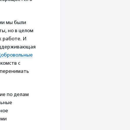
ми мы были
ты, но в целом
к работе. И
поддерживающая
Добровольные
комств с
 перенимать
ие по делам
льные
ьное
ами