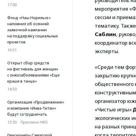
руководитель на
17:00
мероприятия «
сессии и приема
Фонд «Наш Норильск»
напомнил об осенней
тематику. Такж
заявочной кампании
Саблин
, руков
на поддержку социальных
проектов
координатор вс
16:31
эксперты.
Открыт сбор средств
«Среди тем фору
на фестиваль для женщин
закрытию крупно
с онкозаболеваниями «Еще
краше в танце»
общественного 
14:50
конструктивным
организатор юж
Организация «Продвижение»
и компания «Инва-Титан»
«Чистые игры»
будут сотрудничать
экологических 
13:30
·
Прислано НКО
на разных принц
когда территори
Пенсионеры Самарской