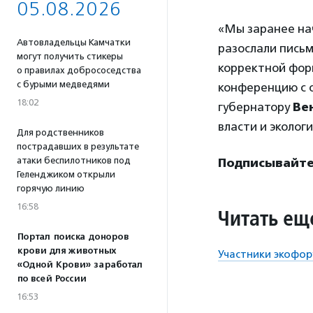
05.08.2026
«Мы заранее на
Автовладельцы Камчатки
разослали письм
могут получить стикеры
корректной форм
о правилах добрососедства
с бурыми медведями
конференцию с 
18:02
губернатору
Ве
власти и эколог
Для родственников
пострадавших в результате
атаки беспилотников под
Подписывайтес
Геленджиком открыли
горячую линию
16:58
Читать ещ
Портал поиска доноров
крови для животных
Участники экофор
«Одной Крови» заработал
по всей России
16:53