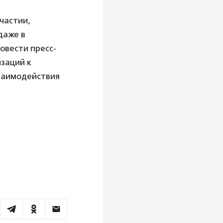
частии,
даже в
овести пресс-
заций к
взаимодействия