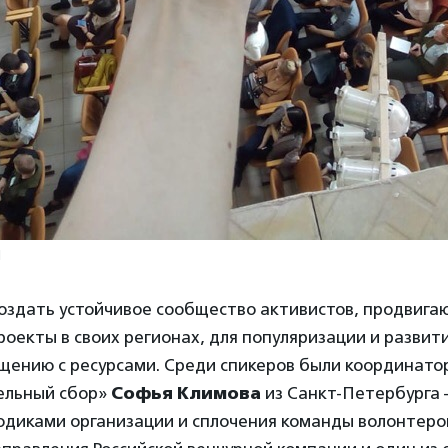
l
создать устойчивое сообщество активистов, продвиг
роекты в своих регионах, для популяризации и развит
щению с ресурсами. Среди спикеров были координато
ельный сбор»
Софья Климова
из Санкт-Петербурга
одиками организации и сплочения команды волонтеро