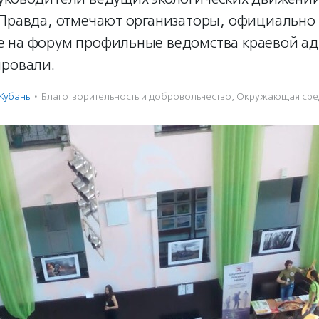
 Правда, отмечают организаторы, официально
 на форум профильные ведомства краевой а
ировали.
Кубань
·
Благотвори­тель­ность и доброволь­чест­во
,
Окружающая сре