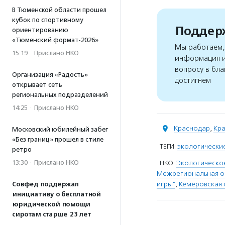
В Тюменской области прошел
кубок по спортивному
Поддерж
ориентированию
«Тюменский формат-2026»
Мы работаем, 
15:19
·
Прислано НКО
информация и
вопросу в бла
Организация «Радость»
достигнем
открывает сеть
региональных подразделений
14:25
·
Прислано НКО
Краснодар
,
Кра
Московский юбилейный забег
«Без границ» прошел в стиле
ТЕГИ:
экологически
ретро
13:30
·
Прислано НКО
НКО:
Экологическое
Межрегиональная об
игры"
,
Кемеровская 
Совфед поддержал
инициативу о бесплатной
юридической помощи
сиротам старше 23 лет