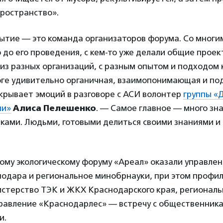
ространство».
ытие — это команда организаторов форума. Со многи
 до его проведения, с кем-то уже делали общие проек
из разных организаций, с разным опытом и подходом 
тоге удивительно органичная, взаимопонимающая и 
крывает эмоций в разговоре с АСИ волонтер
группы «
ни»
Алиса Пелешенко
. — Самое главное — много зна
ами. Людьми, готовыми делиться своими знаниями и
му экологическому форуму «Ареал» оказали управлен
одара и региональное минобрнауки, при этом профи
истерство ТЭК и ЖКХ Краснодарского края, регионал
равление «Краснодарлес» — встречу с общественник
и.