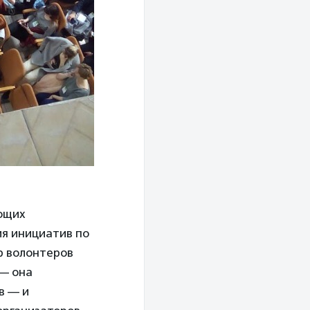
ающих
ия инициатив по
р волонтеров
 — она
в — и