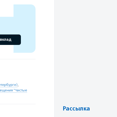
 вклад
етербурге)
,
вещения "Чистые
Рассылка