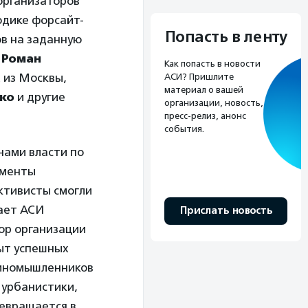
организаторов
одике форсайт-
Попасть в ленту
ов на заданную
»
Роман
Как попасть в новости
а
из Москвы,
АСИ? Пришлите
материал о вашей
ко
и другие
организации, новость,
пресс-релиз, анонс
события.
нами власти по
ументы
ктивисты смогли
ает АСИ
Прислать новость
ор организации
ыт успешных
диномышленников
 урбанистики,
ревращается в