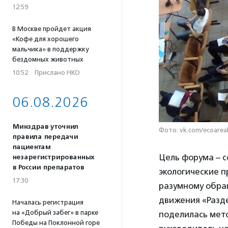
12:59
В Москве пройдет акция
«Кофе для хорошего
мальчика» в поддержку
бездомных животных
10:52
·
Прислано НКО
06.08.2026
Минздрав уточнил
Фото: vk.com/ecoarea
правила передачи
пациентам
Цель форума – 
незарегистрированных
в России препаратов
экологические п
17:30
разумному обра
движения «Разд
Началась регистрация
на «Добрый забег» в парке
поделилась мет
Победы на Поклонной горе