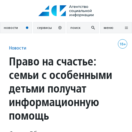
Перейти
к
содержанию
новости
сервисы
поиск
меню
18+
Новости
Право на счастье:
семьи с особенными
детьми получат
информационную
помощь