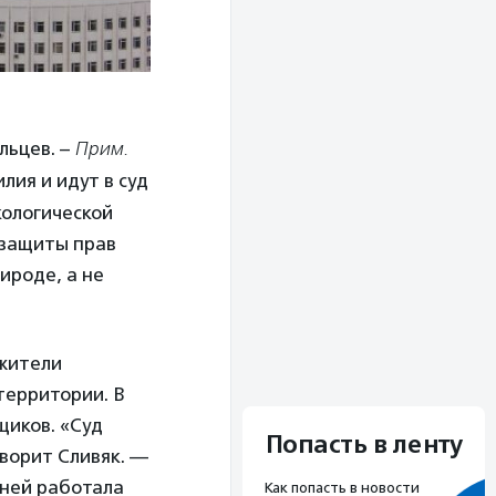
льцев. –
Прим.
лия и идут в суд
кологической
 защиты прав
ироде, а не
 жители
территории. В
щиков. «Суд
Попасть в ленту
оворит Сливяк. —
 ней работала
Как попасть в новости