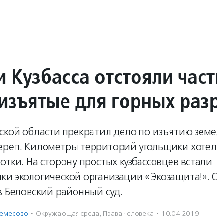
и Кузбасса отстояли час
 изъятые для горных раз
ской области прекратил дело по изъятию земе
ереп. Километры территорий угольщики хотел
отки. На сторону простых кузбассовцев встали
ки экологической организации «Экозащита!». 
в Беловский районный суд.
Кемерово
·
Окружающая среда
,
Права человека
·
10.04.2019