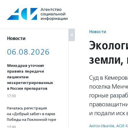
Перейти
к
содержанию
Новости
Новости
Эколог
06.08.2026
земли,
Минздрав уточнил
правила передачи
Суд в Кемеров
пациентам
незарегистрированных
поселка Менч
в России препаратов
горные разраб
17:30
правозащитни
Началась регистрация
и подали иск 
на «Добрый забег» в парке
Победы на Поклонной горе
Антон Ивачёв
,
АСИ-
17:00