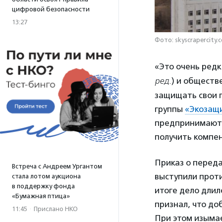
цифровой безопасности
13:27
Фото: skyscrapercity.
«Это очень редк
ред.
) и обществ
защищать свои п
группы
«Экозащ
предпринимаютс
получить компен
Приказ о переда
Встреча с Андреем Ургантом
выступили проти
стала лотом аукциона
в поддержку фонда
итоге дело длил
«Бумажная птица»
признал, что до
11:45
·
Прислано НКО
При этом изымае