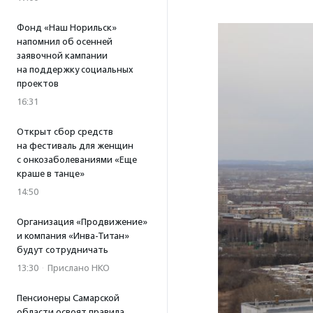
Фонд «Наш Норильск»
напомнил об осенней
заявочной кампании
на поддержку социальных
проектов
16:31
Открыт сбор средств
на фестиваль для женщин
с онкозаболеваниями «Еще
краше в танце»
14:50
Организация «Продвижение»
и компания «Инва-Титан»
будут сотрудничать
13:30
·
Прислано НКО
Пенсионеры Самарской
области освоят правила