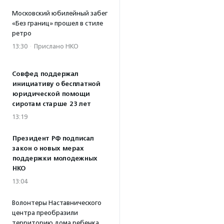
Московский юбилейный забег
«Без границ» прошел в стиле
ретро
13:30
·
Прислано НКО
Совфед поддержал
инициативу о бесплатной
юридической помощи
сиротам старше 23 лет
13:19
Президент РФ подписал
закон о новых мерах
поддержки молодежных
НКО
13:04
Волонтеры Наставнического
центра преобразили
территорию дома ребенка