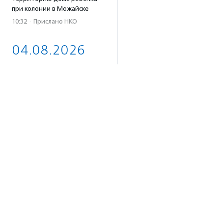
при колонии в Можайске
10:32
·
Прислано НКО
04.08.2026
Биологи предупредили,
что развитие туризма
на Камчатке может
навредить косаткам
17:59
Почти половина
соцпредприятий России
сосредоточена в 10 регионах
страны — фонд «Наше
будущее»
17:46
Принимаются заявки
Об агентстве
на конкурс эссе