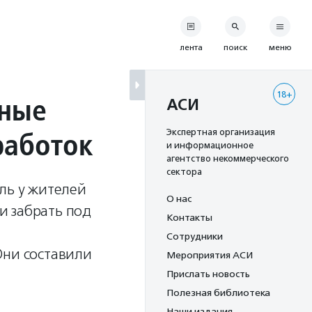
лента
поиск
меню
18+
тные
АСИ
работок
Экспертная организация
и информационное
агентство некоммерческого
сектора
ль у жителей
О нас
и забрать под
Контакты
Сотрудники
Они составили
Мероприятия АСИ
Прислать новость
Полезная библиотека
Наши издания