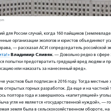
com
ий для России случай, когда 160 пайщиков (землевладе
енные организации экологов и юристов объединяют уси
рава, — рассказал АСИ сопредседатель российской э
ита!»
Владимир Сливяк
. — Довольно редко в сфере
я попытки предотвратить грядущий вред людям и пр
сацию или наказать за нанесенный вред».
че участков был подписан в 2016 году. Тогда местные
в открытых горных разработок. Да еще и на частной 
ось полтора года и завершилось «капитуляцией» уголь
быча угля не является «государственной нуждой», — г
мая земля была в сельскохозяйственном обороте, на