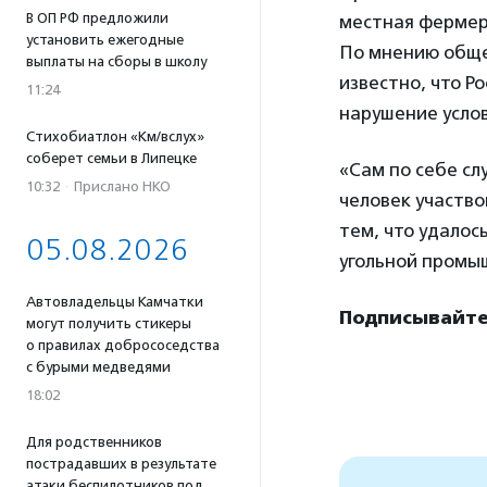
В ОП РФ предложили
местная фермер
установить ежегодные
По мнению обще
выплаты на сборы в школу
известно, что Р
11:24
нарушение услов
Стихобиатлон «Км/вслух»
соберет семьи в Липецке
«Сам по себе сл
10:32
·
Прислано НКО
человек участво
тем, что удалос
05.08.2026
угольной промыш
Автовладельцы Камчатки
Подписывайтес
могут получить стикеры
о правилах добрососедства
с бурыми медведями
18:02
Для родственников
пострадавших в результате
атаки беспилотников под