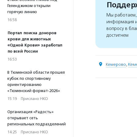
Поддерж
Геленджиком открыли
горячую линию
Мы работаем, 
16:58
информация и
вопросу в бла
Портал поиска доноров
достигнем
крови для животных
«Одной Крови» заработал
по всей России
16:53
Кемерово
,
Кем
В Тюменской области прошел
кубок по спортивному
ориентированию
«Тюменский формат-2026»
15:19
·
Прислано НКО
Организация «Радость»
открывает сеть
региональных подразделений
14:25
·
Прислано НКО