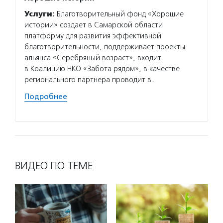
орган
Услуги:
Благотворительный фонд «Хорошие
Услуг
истории» создает в Самарской области
онлайн
платформу для развития эффективной
финанс
благотворительности, поддерживает проекты
проект
альянса «Серебряный возраст», входит
деятел
в Коалицию НКО «Забота рядом», в качестве
экспер
регионального партнера проводит в…
России
Подробнее
Подро
ВИДЕО ПО ТЕМЕ