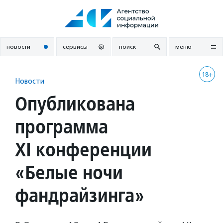
Перейти
к
содержанию
новости
сервисы
поиск
меню
18+
Новости
Опубликована
программа
XI конференции
«Белые ночи
фандрайзинга»