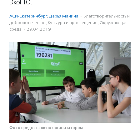
ЭкоГТО.
АСИ-Екатеринбург
,
Дарья Манина
·
Благотвори­тель­ность и
доброволь­чест­во
,
Культура и просвещение
,
Окружающая
среда
·
29.04.2019
Фото предоставлено организатором