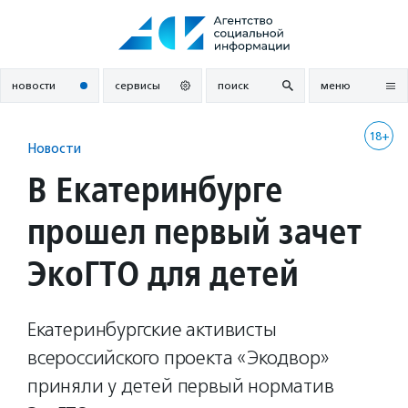
Перейти
к
содержанию
новости
сервисы
поиск
меню
18+
Новости
В Екатеринбурге
прошел первый зачет
ЭкоГТО для детей
Екатеринбургские активисты
всероссийского проекта «Экодвор»
приняли у детей первый норматив