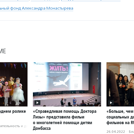
льный фонд Александра Монастырева
МЕ
годнем ролике
«Справедливая помощь Доктора
«Больше, чем 
Лизы» представила фильм
социальных д
о многолетней помощи детям
фильмов на R
­тель­ность и доброволь­чест­во
Донбасса
26.04.2022
·
Бл