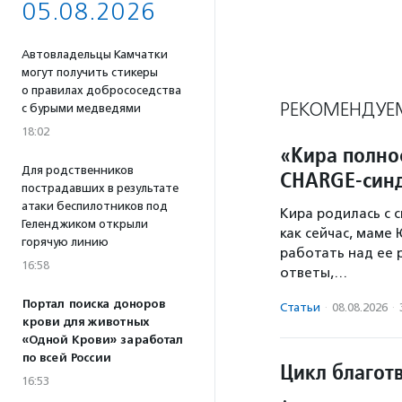
05.08.2026
Автовладельцы Камчатки
могут получить стикеры
о правилах добрососедства
РЕКОМЕНДУЕ
с бурыми медведями
18:02
«Кира полно
Для родственников
CHARGE-син
пострадавших в результате
атаки беспилотников под
Кира родилась с 
Геленджиком открыли
как сейчас, маме
горячую линию
работать над ее 
16:58
ответы,…
Портал поиска доноров
Статьи
·
08.08.2026
·
крови для животных
«Одной Крови» заработал
по всей России
Цикл благот
16:53