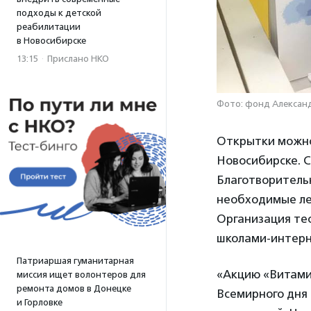
подходы к детской
реабилитации
в Новосибирске
13:15
·
Прислано НКО
Фото: фонд Алексан
Открытки можно
Новосибирске. С
Благотворитель
необходимые ле
Организация тес
школами-интерн
Патриаршая гуманитарная
«Акцию «Витами
миссия ищет волонтеров для
ремонта домов в Донецке
Всемирного дня
и Горловке