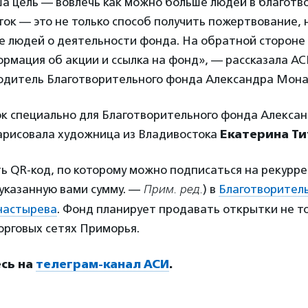
а цель — вовлечь как можно больше людей в благотв
к — это не только способ получить пожертвование, 
 людей о деятельности фонда. На обратной стороне
рмация об акции и ссылка на фонд», — рассказала А
водитель Благотворительного фонда Александра Мон
ок специально для Благотворительного фонда Алекса
рисовала художница из Владивостока
Екатерина Ти
ть QR-код, по которому можно подписаться на рекурр
указанную вами сумму. —
Прим. ред.
) в
Благотворител
настырева
. Фонд планирует продавать открытки не то
торговых сетях Приморья.
сь на
телеграм-канал АСИ
.