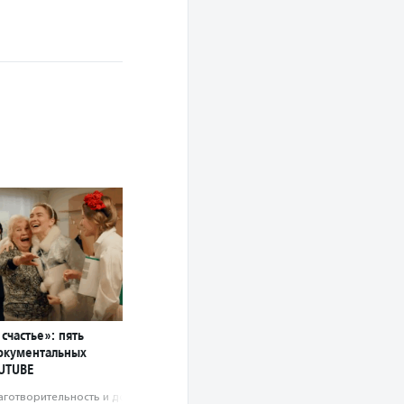
счастье»: пять
окументальных
UTUBE
аготвори­тель­ность и доброволь­чест­во