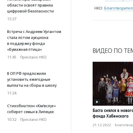
области освоят правила
НКО:
Благотворите
цифровой безопасности
13:27
Встреча с Андреем Ургантом
стала лотом аукциона
в поддержку фонда
ВИДЕО ПО ТЕ
«Бумажная птица»
11:45
·
Прислано НКО
В ОП РФ предложили
установить ежегодные
выплаты на сборы в школу
11:24
Стихобиатлон «Км/вслух»
Баста снялся в ново
соберет семьи в Липецке
фонда Хабенского
10:32
·
Прислано НКО
21.12.2022
·
Благотвори