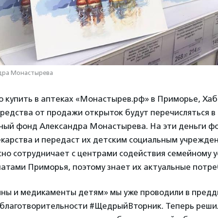
дра Монастырева
 купить в аптеках «Монастырев.рф» в Приморье, Хаб
редства от продажи открыток будут перечисляться в
ный фонд Александра Монастырева. На эти деньги ф
карства и передаст их детским социальным учрежден
но сотрудничает с центрами содействия семейному у
атами Приморья, поэтому знает их актуальные потре
ны и медикаменты детям» мы уже проводили в предд
 благотворительности #ЩедрыйВторник. Теперь реши