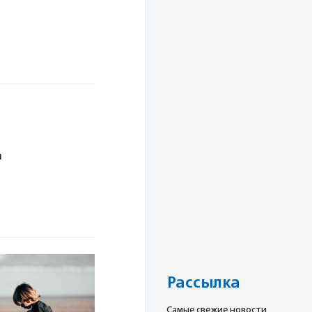
л
Рассылка
Cамые свежие новости,