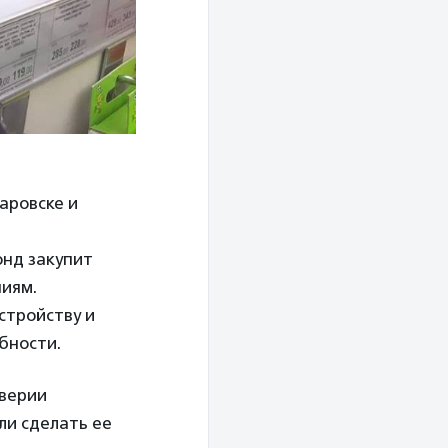
аровске и
онд закупит
иям.
стройству и
бности.
верии
ли сделать ее