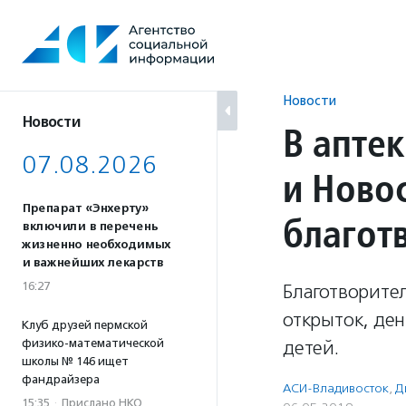
Перейти
к
содержанию
Новости
Новости
В апте
07.08.2026
и Ново
Препарат «Энхерту»
благот
включили в перечень
жизненно необходимых
и важнейших лекарств
16:27
Благотворите
открыток, ден
Клуб друзей пермской
физико-математической
детей.
школы № 146 ищет
фандрайзера
АСИ-Владивосток
,
Д
15:35
·
Прислано НКО