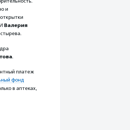
орительность.
но и
 открытки
СИ
Валерия
астырева.
ндра
това
.
ентный платеж
ьный фонд
лько в аптеках,