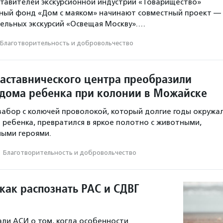
тавителей экскурсионной индустрии «Товарищество»
ьный фонд «Дом с маяком» начинают совместный проект —
ельных экскурсий «Освещая Москву».…
Благотвори­тель­ность и доброволь­чест­во
аставнического центра преобразили
дома ребенка при колонии в Можайске
абор с колючей проволокой, который долгие годы окружа
ребенка, превратился в яркое полотно с животными,
ными героями.
·
Благотвори­тель­ность и доброволь­чест­во
как распознать РАС и СДВГ
али АСИ о том, когда особенности