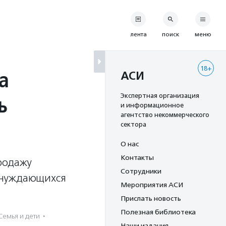
лента
поиск
меню
18+
а
АСИ
ь
Экспертная организация
и информационное
агентство некоммерческого
сектора
О нас
Контакты
родажу
Сотрудники
я нуждающихся
Мероприятия АСИ
Прислать новость
Полезная библиотека
Семья и дети
·
Наши издания