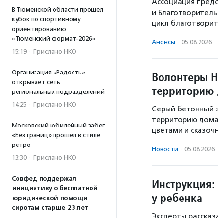
Ассоциация предс
В Тюменской области прошел
и Благотворител
кубок по спортивному
цикл благотворит
ориентированию
«Тюменский формат-2026»
Анонсы
·
05.08.2026
·
15:19
·
Прислано НКО
Организация «Радость»
Волонтеры Н
открывает сеть
территорию 
региональных подразделений
14:25
·
Прислано НКО
Серый бетонный з
территорию дома 
Московский юбилейный забег
цветами и сказоч
«Без границ» прошел в стиле
ретро
Новости
·
05.08.2026
13:30
·
Прислано НКО
Совфед поддержал
Инструкция: 
инициативу о бесплатной
у ребенка
юридической помощи
сиротам старше 23 лет
Эксперты рассказ