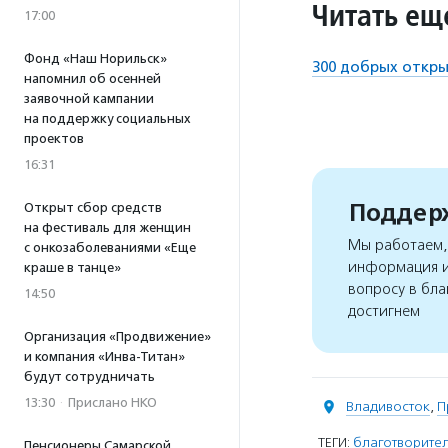
Читать ещ
17:00
Фонд «Наш Норильск»
300 добрых откры
напомнил об осенней
заявочной кампании
на поддержку социальных
проектов
16:31
Поддерж
Открыт сбор средств
на фестиваль для женщин
Мы работаем, 
с онкозаболеваниями «Еще
информация и
краше в танце»
вопросу в бла
14:50
достигнем
Организация «Продвижение»
и компания «Инва-Титан»
будут сотрудничать
13:30
·
Прислано НКО
Владивосток
,
П
ТЕГИ:
благотворите
Пенсионеры Самарской