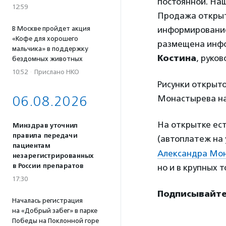
постоянной. Наш
12:59
Продажа открыто
В Москве пройдет акция
информирование
«Кофе для хорошего
размещена инфо
мальчика» в поддержку
Костина
, руко
бездомных животных
10:52
·
Прислано НКО
Рисунки открыт
06.08.2026
Монастырева на
На открытке ес
Минздрав уточнил
правила передачи
(автоплатеж на 
пациентам
Александра Мо
незарегистрированных
в России препаратов
но и в крупных 
17:30
Подписывайте
Началась регистрация
на «Добрый забег» в парке
Победы на Поклонной горе