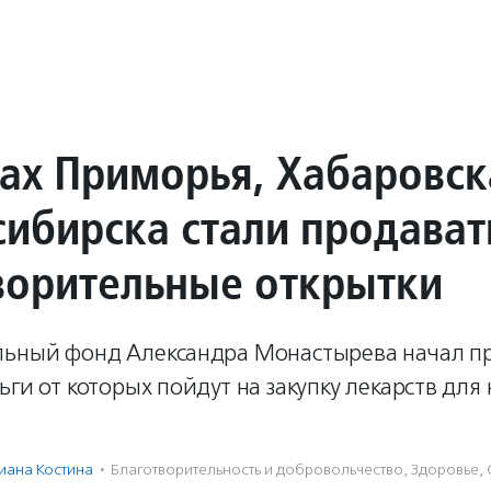
ках Приморья, Хабаровск
сибирска стали продават
ворительные открытки
льный фонд Александра Монастырева начал п
ьги от которых пойдут на закупку лекарств дл
иана Костина
·
Благотвори­тель­ность и доброволь­чест­во
,
Здоровье
,