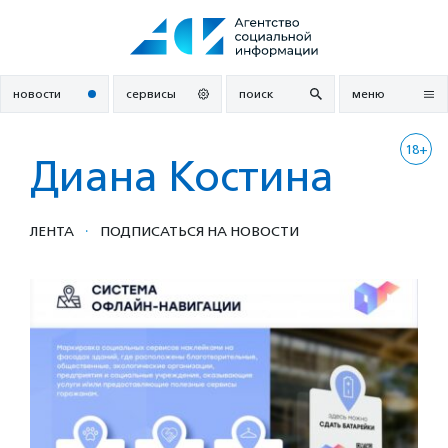
Перейти
к
содержанию
новости
сервисы
поиск
меню
18+
Диана Костина
·
ЛЕНТА
ПОДПИСАТЬСЯ НА НОВОСТИ