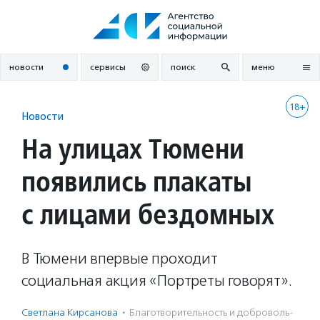
Перейти
к
содержанию
новости
сервисы
поиск
меню
18+
Новости
На улицах Тюмени
появились плакаты
с лицами бездомных
В Тюмени впервые проходит
социальная акция «Портреты говорят».
Светлана Кирсанова
·
Благотвори­тель­ность и доброволь­