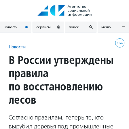
Перейти
к
содержанию
новости
сервисы
поиск
меню
18+
Новости
В России утверждены
правила
по восстановлению
лесов
Согласно правилам, теперь те, кто
вырубил деревья под промышленные