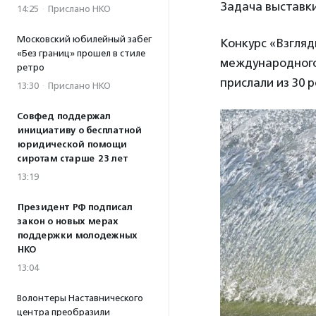
Задача выставки
14:25
·
Прислано НКО
Московский юбилейный забег
Конкурс «Взгляд
«Без границ» прошел в стиле
международного 
ретро
прислали из 30 р
13:30
·
Прислано НКО
Совфед поддержал
инициативу о бесплатной
юридической помощи
сиротам старше 23 лет
13:19
Президент РФ подписал
закон о новых мерах
поддержки молодежных
НКО
13:04
Волонтеры Наставнического
центра преобразили