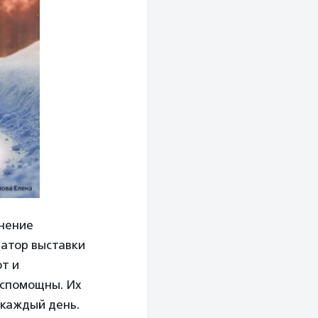
енение
ратор выставки
ют и
еспомощны. Их
 каждый день.