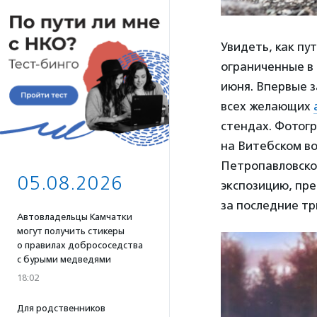
Увидеть, как пу
ограниченные в
июня. Впервые з
всех желающих
стендах. Фотогр
на Витебском во
Петропавловской
05.08.2026
экспозицию, пр
за последние тр
Автовладельцы Камчатки
могут получить стикеры
о правилах добрососедства
с бурыми медведями
18:02
Для родственников