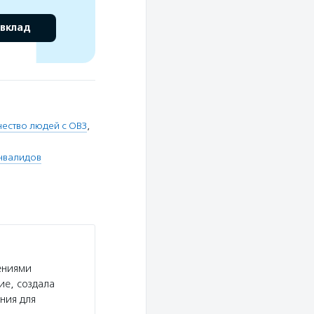
 вклад
чество людей с ОВЗ
,
нвалидов
ениями
ие, создала
ния для