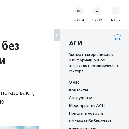
лента
поиск
меню
18+
 без
АСИ
и
Экспертная организация
и информационное
агентство некоммерческого
сектора
О нас
Контакты
 показывают,
Сотрудники
ю.
Мероприятия АСИ
Прислать новость
Полезная библиотека
Наши издания