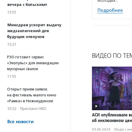
молодых…
вечера с Кольским»
Подробнее
13:55
Минздрав ускорит выдачу
медзаключений для
будущих опекунов
13:21
ВИДЕО ПО ТЕ
РЭО готовит сервис
«Экопульс» для ликвидации
мусорных свалок
11:55
Открыт прием заявок
на фестиваль малого кино
«Рамка» в Нижнеудинске
10:32
·
Прислано НКО
АСИ опубликовало в
об инклюзивном цен
Все новости
03.06.2024
·
Люди с и