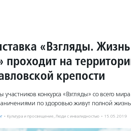
ставка «Взгляды. Жизнь
» проходит на территори
авловской крепости
 участников конкурса «Взгляды» со всего мира
граничениями по здоровью живут полной жизнь
рг
·
Культура и просвещение
,
Люди с инвалидностью
·
15.05.2019