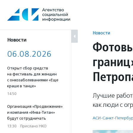
Перейти
к
содержанию
Новости
Новости
Фотовы
06.08.2026
границ
Открыт сбор средств
Петроп
на фестиваль для женщин
с онкозаболеваниями «Еще
краше в танце»
14:50
Лучшие работы
как люди с о
Организация «Продвижение»
и компания «Инва-Титан»
АСИ-Санкт-Петербу
будут сотрудничать
13:30
·
Прислано НКО