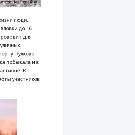
жизни люди,
вловки до 16
проводит для
 уличных
порту Пулково,
ка побывала и в
астионе. В
боты участников