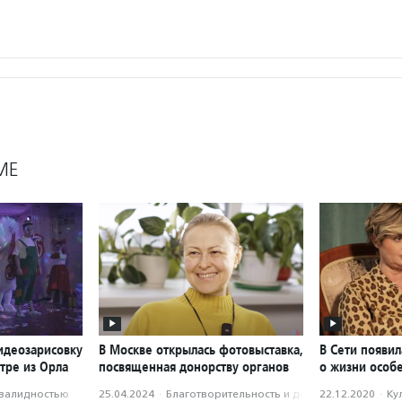
МЕ
идеозарисовку
В Москве открылась фотовыставка,
В Сети появи
тре из Орла
посвященная донорству органов
о жизни особ
нвалидностью
25.04.2024
·
Благотвори­тель­ность и доброволь­чест­во
22.12.2020
·
Ку