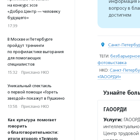
информация и
на конкурс эссе
вопросу в бла
«Добро.Центр — человеку
достигнем
будущего»
17:39
В Москве и Петербурге
Санкт-Петербу
пройдут тренинги
по профилактике выгорания
ТЕГИ:
безбарьерное
для помогающих
фотовыставка
специалистов
НКО:
Санкт-Петербу
15:32
·
Прислано НКО
«ГАООРДИ»
Уникальный спектакль
Узнайте боль
о первой помощи «Гореть
звездой» покажут в Пушкино
13:58
·
Прислано НКО
ГАООРДИ
Услуги:
ГАООРД
Как культура помогает
интеллектуально
говорить
о благотворительности:
Центр трудовой 
итоги второго «Теплого