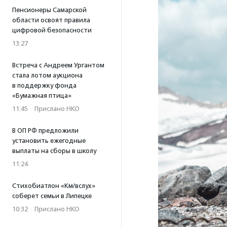
Пенсионеры Самарской
области освоят правила
цифровой безопасности
13:27
Встреча с Андреем Ургантом
стала лотом аукциона
в поддержку фонда
«Бумажная птица»
11:45
·
Прислано НКО
В ОП РФ предложили
установить ежегодные
выплаты на сборы в школу
11:24
Стихобиатлон «Км/вслух»
соберет семьи в Липецке
10:32
·
Прислано НКО