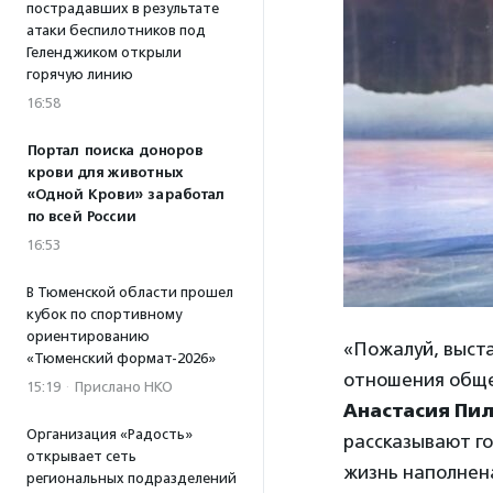
пострадавших в результате
атаки беспилотников под
Геленджиком открыли
горячую линию
16:58
Портал поиска доноров
крови для животных
«Одной Крови» заработал
по всей России
16:53
В Тюменской области прошел
кубок по спортивному
ориентированию
«Пожалуй, выст
«Тюменский формат-2026»
отношения обще
15:19
·
Прислано НКО
Анастасия Пи
Организация «Радость»
рассказывают го
открывает сеть
жизнь наполнена
региональных подразделений