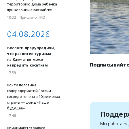
территорию дома ребенка
при колонии в Можайске
10:32
·
Прислано НКО
04.08.2026
Биологи предупредили,
что развитие туризма
на Камчатке может
Подписывайте
навредить косаткам
17:59
Почти половина
соцпредприятий России
сосредоточена в 10 регионах
страны — фонд «Наше
будущее»
Поддерж
17:46
Мы работаем, 
Принимаются заявки