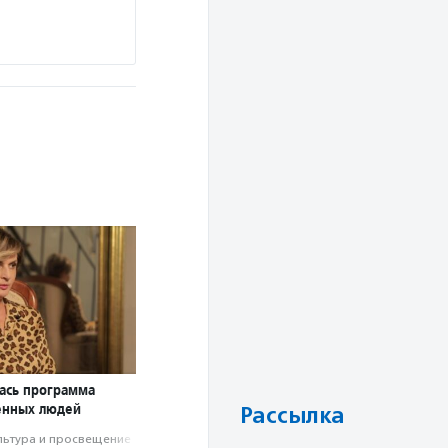
лась программа
енных людей
Рассылка
льтура и просвещение