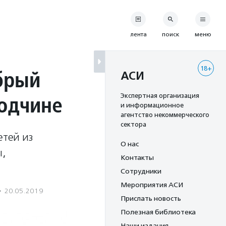
лента
поиск
меню
18+
брый
АСИ
годчине
Экспертная организация
и информационное
агентство некоммерческого
сектора
етей из
О нас
ы,
Контакты
Сотрудники
Мероприятия АСИ
·
20.05.2019
Прислать новость
Полезная библиотека
Наши издания