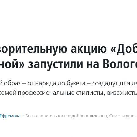
ворительную акцию «До
ной» запустили на Воло
образ – от наряда до букета – создадут для д
семей профессиональные стилисты, визажист
 Ефремова
·
Благотвори­тель­ность и доброволь­чест­во
,
Семья и дети