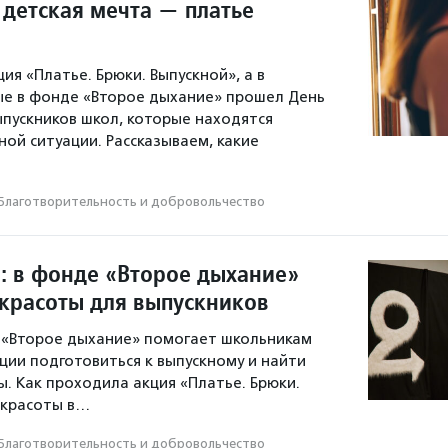
 детская мечта — платье
ия «Платье. Брюки. Выпускной», а в
е в фонде «Второе дыхание» прошел День
пускников школ, которые находятся
ной ситуации. Рассказываем, какие
Благотвори­тель­ность и доброволь­чест­во
: в фонде «Второе дыхание»
красоты для выпускников
 «Второе дыхание» помогает школьникам
ации подготовиться к выпускному и найти
ы. Как проходила акция «Платье. Брюки.
 красоты в…
Благотвори­тель­ность и доброволь­чест­во