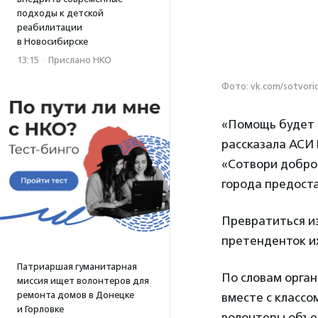
подходы к детской
реабилитации
в Новосибирске
13:15
·
Прислано НКО
Фото: vk.com/sotvori
«Помощь будет о
рассказала АСИ
«Сотвори добро
города предоста
Превратиться из
претенденток и
Патриаршая гуманитарная
По словам орган
миссия ищет волонтеров для
ремонта домов в Донецке
вместе с классо
и Горловке
волонтеры объе