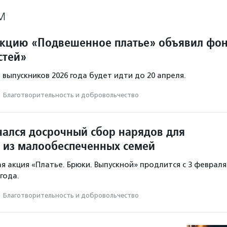
М
кцию «Подвешенное платье» объявил фо
стей»
выпускников 2026 года будет идти до 20 апреля.
·
Благотвори­тель­ность и доброволь­чест­во
чался досрочный сбор нарядов для
 из малообеспеченных семей
я акция «Платье. Брюки. Выпускной» продлится с 3 февраля
 года.
·
Благотвори­тель­ность и доброволь­чест­во