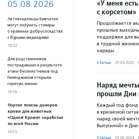
«У меня есть
05.08.2026
с корсетом»
Автовладельцы Камчатки
Продолжается акц
могут получить стикеры
прошлые выходны
о правилах добрососедства
поддержки для вы
с бурыми медведями
в трудной жизнен
18:02
наряды…
Для родственников
Статьи
·
25.04.2025
·
пострадавших в результате
атаки беспилотников под
Геленджиком открыли
Наряд мечты
горячую линию
прошли Дни 
16:58
Каждый год фонд
Портал поиска доноров
крови для животных
в кризисной ситу
«Одной Крови» заработал
наряд своей мечт
по всей России
Выпускной» и Дни
16:53
Статьи
·
23.05.2024
·