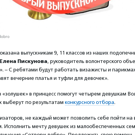
dobro
казана выпускникам 9, 11 классов из наших подопечн
Елена Пискунова
, руководитель волонтерского объ
». – С ребятами будут работать визажисты и парикма
вят вечерние платья и туфли для девочек».
 «золушек» в принцесс помогут четырем девушкам Во
х выберут по результатам
конкурсного отбора
.
изаторов, не каждый может позволить себе пойти на
м. Исполнить мечту девушек из малообеспеченных се
динения «Сотвори добро». Предложить свою помощь 