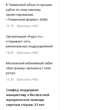
В Тюменской области прошел
кубок по спортивному
ориентированию
«Тюменский формат-2026»
15:19
·
Прислано НКО
Организация «Радость»
открывает сеть
региональных подразделений
14:25
·
Прислано НКО
Московский юбилейный забег
«Без границ» прошел в стиле
ретро
13:30
·
Прислано НКО
Совфед поддержал
инициативу о бесплатной
юридической помощи
сиротам старше 23 лет