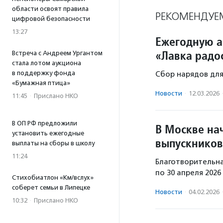
области освоят правила
РЕКОМЕНДУЕ
цифровой безопасности
13:27
Ежегодную а
«Лавка радо
Встреча с Андреем Ургантом
стала лотом аукциона
в поддержку фонда
Сбор нарядов для 
«Бумажная птица»
Новости
·
12.03.2026
11:45
·
Прислано НКО
В ОП РФ предложили
В Москве на
установить ежегодные
выпускников
выплаты на сборы в школу
11:24
Благотворительна
по 30 апреля 2026
Стихобиатлон «Км/вслух»
соберет семьи в Липецке
Новости
·
04.02.2026
10:32
·
Прислано НКО