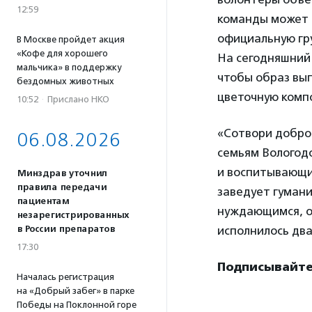
12:59
команды может 
официальную гр
В Москве пройдет акция
«Кофе для хорошего
На сегодняшний 
мальчика» в поддержку
чтобы образ вып
бездомных животных
цветочную комп
10:52
·
Прислано НКО
«Сотвори добро
06.08.2026
семьям Вологодс
и воспитывающи
Минздрав уточнил
правила передачи
заведует гумани
пациентам
нуждающимся, от
незарегистрированных
исполнилось два
в России препаратов
17:30
Подписывайте
Началась регистрация
на «Добрый забег» в парке
Победы на Поклонной горе