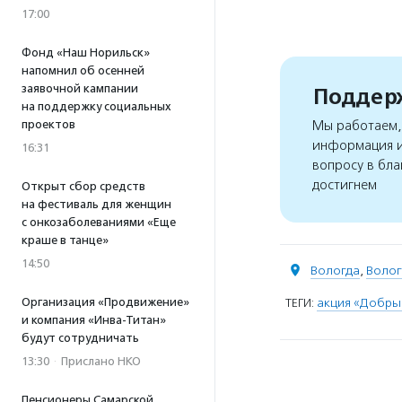
17:00
Фонд «Наш Норильск»
напомнил об осенней
заявочной кампании
Поддерж
на поддержку социальных
проектов
Мы работаем, 
информация и
16:31
вопросу в бла
достигнем
Открыт сбор средств
на фестиваль для женщин
с онкозаболеваниями «Еще
краше в танце»
14:50
Вологда
,
Волог
ТЕГИ:
акция «Добры
Организация «Продвижение»
и компания «Инва-Титан»
будут сотрудничать
13:30
·
Прислано НКО
Пенсионеры Самарской