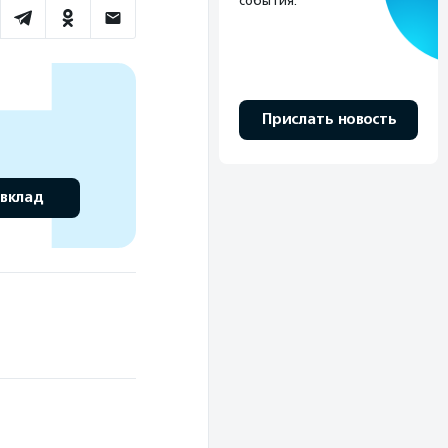
события.
Прислать новость
 вклад