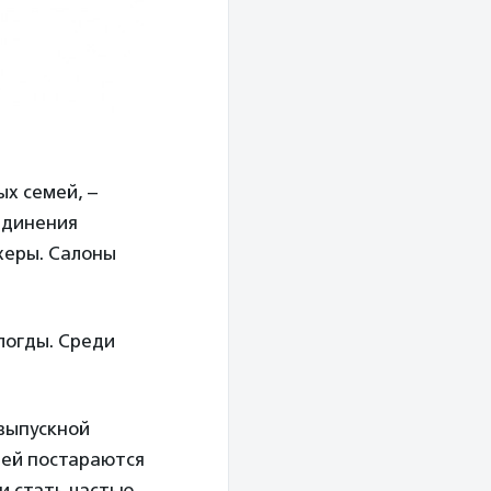
ых семей, –
единения
херы. Салоны
логды. Среди
 выпускной
мей постараются
и стать частью