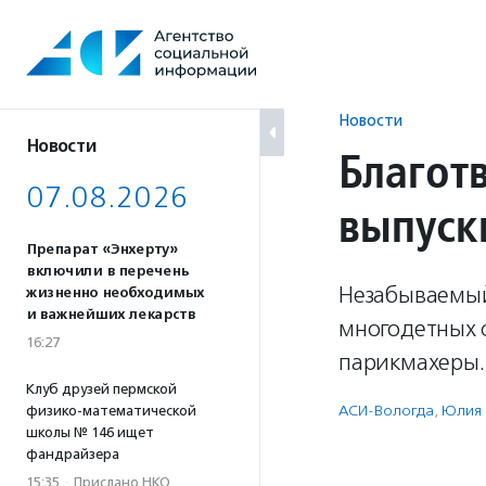
Перейти
к
содержанию
Новости
Новости
Благот
07.08.2026
выпуск
Препарат «Энхерту»
включили в перечень
Незабываемый 
жизненно необходимых
и важнейших лекарств
многодетных 
16:27
парикмахеры.
Клуб друзей пермской
АСИ-Вологда
,
Юлия
физико-математической
школы № 146 ищет
фандрайзера
15:35
·
Прислано НКО