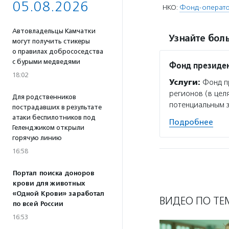
05.08.2026
НКО:
Фонд-оператор
Автовладельцы Камчатки
Узнайте боль
могут получить стикеры
о правилах добрососедства
с бурыми медведями
Фонд президен
18:02
Услуги:
Фонд пр
регионов (в цел
Для родственников
потенциальным 
пострадавших в результате
атаки беспилотников под
Подробнее
Геленджиком открыли
горячую линию
16:58
Портал поиска доноров
крови для животных
«Одной Крови» заработал
ВИДЕО ПО ТЕ
по всей России
16:53