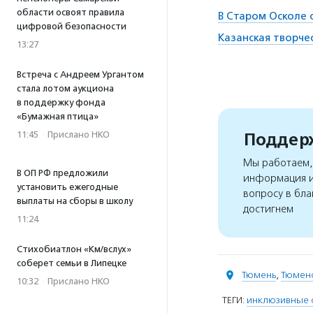
области освоят правила
В Старом Осколе 
цифровой безопасности
Казанская творче
13:27
Встреча с Андреем Ургантом
стала лотом аукциона
в поддержку фонда
«Бумажная птица»
11:45
·
Прислано НКО
Поддерж
Мы работаем, 
В ОП РФ предложили
информация и
установить ежегодные
вопросу в бла
выплаты на сборы в школу
достигнем
11:24
Стихобиатлон «Км/вслух»
соберет семьи в Липецке
Тюмень
,
Тюменс
10:32
·
Прислано НКО
ТЕГИ:
инклюзивные 