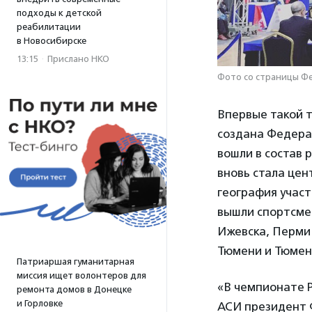
подходы к детской
реабилитации
в Новосибирске
13:15
·
Прислано НКО
Фото со страницы Фед
Впервые такой т
создана Федера
вошли в состав 
вновь стала цен
география учас
вышли спортсме
Ижевска, Перми 
Тюмени и Тюменс
Патриаршая гуманитарная
миссия ищет волонтеров для
«В чемпионате Р
ремонта домов в Донецке
и Горловке
АСИ президент 