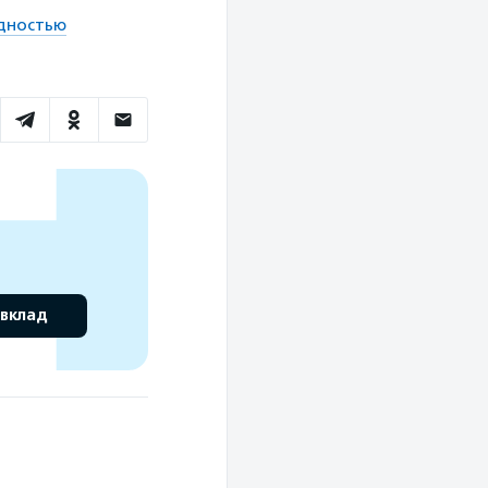
идностью
 вклад