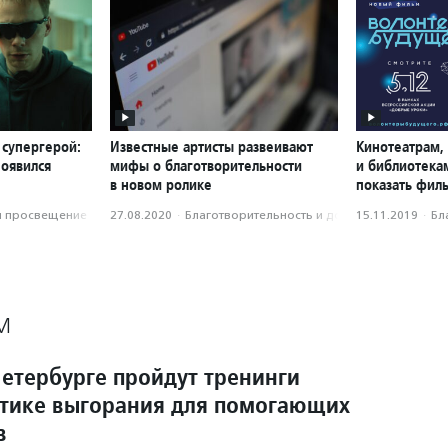
 супергерой:
Известные артисты развеивают
Кинотеатрам,
появился
мифы о благотворительности
и библиотека
в новом ролике
показать фил
и просвещение
27.08.2020
·
Благотвори­тель­ность и доброволь­чест­во
15.11.2019
·
Бл
М
Петербурге пройдут тренинги
тике выгорания для помогающих
в