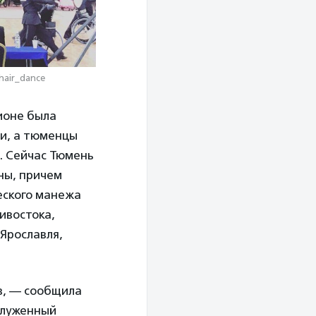
hair_dance
гионе была
ти, а тюменцы
х. Сейчас Тюмень
ны, причем
еского манежа
ивостока,
Ярославля,
ов, — сообщила
служенный