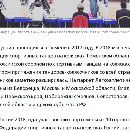
ерации спортивных танцев на колясках России: https://vk.com/wheelc
урнир проводился в Тюмени в 2017 году. В 2018-м в ре
ция спортивных танцев на колясках Тюменской облас
российской сборной по спортивным танцам на коляска
тром притяжения танцоров-колясочников со всей стра
тников заметно расширилась. На паркет Легкоатлетич
ны из Белорецка, Москвы и Московской области, Влад
и Пермского края, Набережных Челнов, Севастополя, 
кой области и других субъектов РФ.
оссии 2018 года участвовали спортсмены из 10 город
Федерации спортивных танцев на колясках России, за