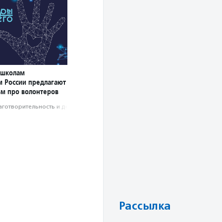
 школам
м России предлагают
ьм про волонтеров
аготвори­тель­ность и доброволь­чест­во
Рассылка