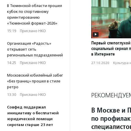
В Тюменской области прошел
кубок по спортивному
ориентированию
«Тюменский формат-2026»
15:19
·
Прислано НКО
Первый слепоглухой
Организация «Радость»
социальный сериал 
открывает сеть
в Интернете
региональных подразделений
14:25
·
Прислано НКО
27.10.2020
·
Культура 
Московский юбилейный забег
«Без границ» прошел в стиле
ретро
РЕКОМЕНДУЕ
13:30
·
Прислано НКО
Совфед поддержал
В Москве и 
инициативу о бесплатной
по профилак
юридической помощи
специалисто
сиротам старше 23 лет