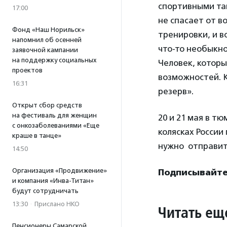
спортивными тан
17:00
не спасает от в
Фонд «Наш Норильск»
тренировки, и в
напомнил об осенней
что-то необыкно
заявочной кампании
на поддержку социальных
Человек, которы
проектов
возможностей. К
16:31
резерв».
Открыт сбор средств
на фестиваль для женщин
20 и 21 мая в 
с онкозаболеваниями «Еще
колясках России
краше в танце»
нужно отправить
14:50
Организация «Продвижение»
Подписывайтес
и компания «Инва-Титан»
будут сотрудничать
13:30
·
Прислано НКО
Читать ещ
Пенсионеры Самарской