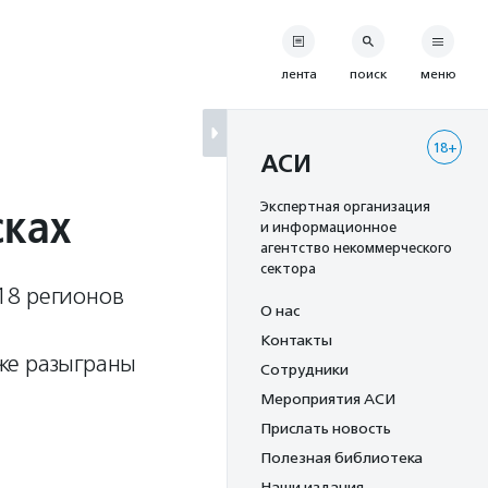
лента
поиск
меню
18+
АСИ
сках
Экспертная организация
и информационное
агентство некоммерческого
сектора
18 регионов
О нас
Контакты
же разыграны
Сотрудники
Мероприятия АСИ
Прислать новость
Полезная библиотека
Наши издания