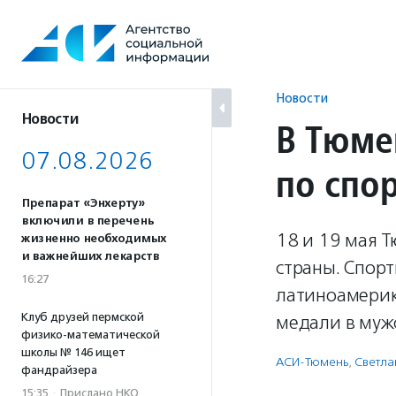
Перейти
к
содержанию
Новости
Новости
В Тюме
07.08.2026
по спо
Препарат «Энхерту»
включили в перечень
18 и 19 мая 
жизненно необходимых
и важнейших лекарств
страны. Спор
16:27
латиноамерик
Клуб друзей пермской
медали в муж
физико-математической
школы № 146 ищет
АСИ-Тюмень
,
Светла
фандрайзера
15:35
·
Прислано НКО