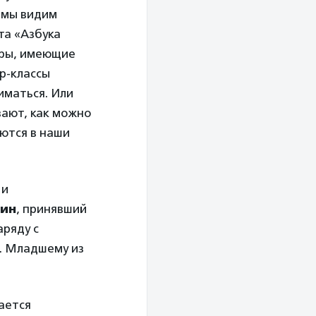
я мы видим
та «Азбука
оры, имеющие
р-классы
иматься. Или
вают, как можно
аются в наши
 и
тин
, принявший
аряду с
. Младшему из
ается