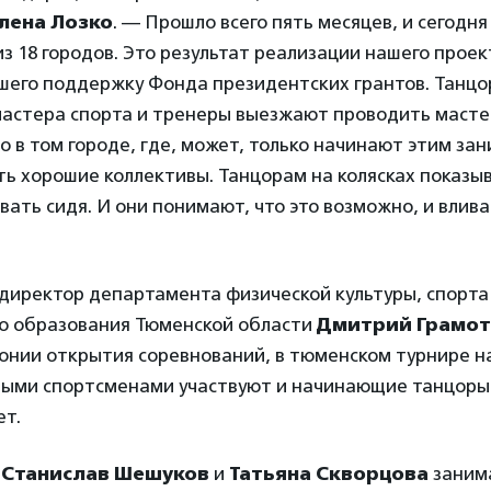
лена Лозко
. — Прошло всего пять месяцев, и сегодн
из 18 городов. Это результат реализации нашего проек
вшего поддержку Фонда президентских грантов. Танц
мастера спорта и тренеры выезжают проводить масте
 в том городе, где, может, только начинают этим зан
сть хорошие коллективы. Танцорам на колясках показы
вать сидя. И они понимают, что это возможно, и влив
директор департамента физической культуры, спорта
о образования Тюменской области
Дмитрий Грамо
онии открытия соревнований, в тюменском турнире н
ыми спортсменами участвуют и начинающие танцоры
ет.
Станислав Шешуков
и
Татьяна Скворцова
заним