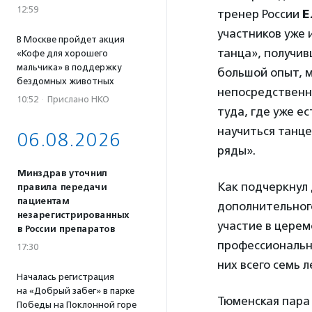
12:59
тренер России
Е
участников уже 
В Москве пройдет акция
танца», получи
«Кофе для хорошего
мальчика» в поддержку
большой опыт, 
бездомных животных
непосредственно
10:52
·
Прислано НКО
туда, где уже е
научиться танце
06.08.2026
ряды».
Минздрав уточнил
Как подчеркнул 
правила передачи
пациентам
дополнительног
незарегистрированных
участие в церем
в России препаратов
профессиональн
17:30
них всего семь л
Началась регистрация
на «Добрый забег» в парке
Тюменская пара
Победы на Поклонной горе