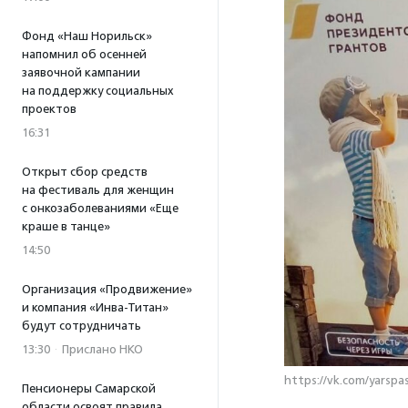
Фонд «Наш Норильск»
напомнил об осенней
заявочной кампании
на поддержку социальных
проектов
16:31
Открыт сбор средств
на фестиваль для женщин
с онкозаболеваниями «Еще
краше в танце»
14:50
Организация «Продвижение»
и компания «Инва-Титан»
будут сотрудничать
13:30
·
Прислано НКО
https://vk.com/yarspa
Пенсионеры Самарской
области освоят правила