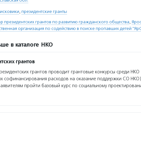
славская обл.
исковики
,
президентские гранты
 президентских грантов по развитию гражданского общества
,
Яро
твенная организация по содействию в поиске пропавших детей "Яр
ше в каталоге НКО
тских грантов
езидентских грантов проводит грантовые конкурсы среди НКО 
ях софинансирования расходов на оказание поддержки СО НКО)
заявителям пройти базовый курс по социальному проектирован