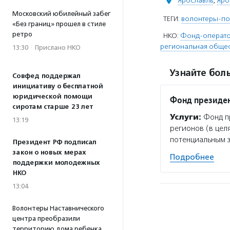
Ярославль
,
Яро
Московский юбилейный забег
ТЕГИ:
волонтеры-по
«Без границ» прошел в стиле
ретро
НКО:
Фонд-оператор
региональная общес
13:30
·
Прислано НКО
Узнайте боль
Совфед поддержал
инициативу о бесплатной
юридической помощи
Фонд президен
сиротам старше 23 лет
Услуги:
Фонд пр
13:19
регионов (в цел
потенциальным 
Президент РФ подписал
закон о новых мерах
Подробнее
поддержки молодежных
НКО
13:04
Волонтеры Наставнического
центра преобразили
территорию дома ребенка