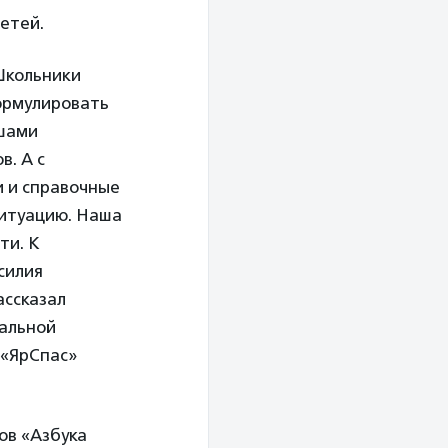
етей.
Школьники
ормулировать
ышами
. А с
и и справочные
ситуацию. Наша
ти. К
силия
ассказал
нальной
 «ЯрСпас»
ов «Азбука