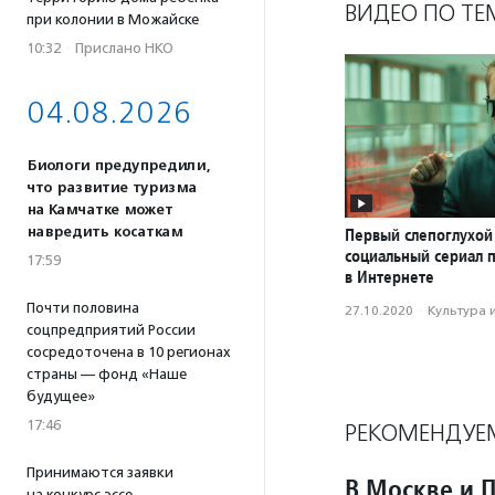
ВИДЕО ПО ТЕ
при колонии в Можайске
10:32
·
Прислано НКО
04.08.2026
Биологи предупредили,
что развитие туризма
на Камчатке может
навредить косаткам
Первый слепоглухой
социальный сериал 
17:59
в Интернете
Почти половина
27.10.2020
·
Культура 
соцпредприятий России
сосредоточена в 10 регионах
страны — фонд «Наше
будущее»
17:46
РЕКОМЕНДУЕ
Принимаются заявки
В Москве и 
на конкурс эссе