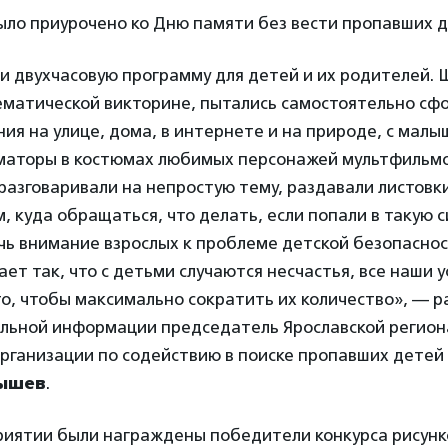
ло приурочено ко Дню памяти без вести пропавших д
и двухчасовую программу для детей и их родителей. 
тематической викторине, пытались самостоятельно сф
ия на улице, дома, в интернете и на природе, с мал
маторы в костюмах любимых персонажей мультфильмов
азговаривали на непростую тему, раздавали листовк
, куда обращаться, что делать, если попали в такую 
чь внимание взрослых к проблеме детской безопаснос
ет так, что с детьми случаются несчастья, все наши у
о, чтобы максимально сократить их количество», — р
альной информации председатель Ярославской регио
рганизации по содействию в поиске пропавших детей
нышев
.
риятии были награждены победители конкурса рисунк