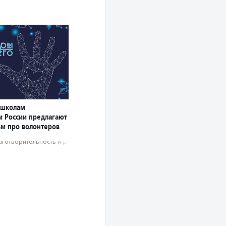
 школам
м России предлагают
ьм про волонтеров
аготвори­тель­ность и доброволь­чест­во