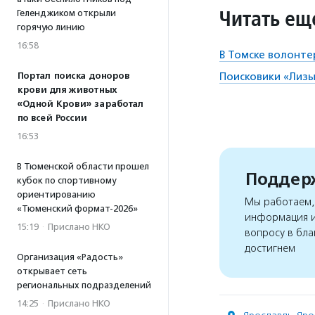
Читать ещ
Геленджиком открыли
горячую линию
16:58
В Томске волонте
Портал поиска доноров
Поисковики «Лизы
крови для животных
«Одной Крови» заработал
по всей России
16:53
В Тюменской области прошел
Поддерж
кубок по спортивному
ориентированию
Мы работаем, 
«Тюменский формат-2026»
информация и
15:19
·
Прислано НКО
вопросу в бла
достигнем
Организация «Радость»
открывает сеть
региональных подразделений
14:25
·
Прислано НКО