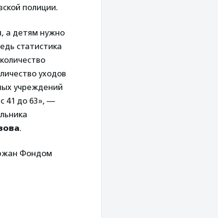
вской полиции.
л, а детям нужно
едь статистика
 количество
оличество уходов
нных учреждений
с 41 до 63», —
альника
зова
.
ержан Фондом