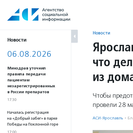
Перейти
к
содержанию
Новости
Новости
Яросла
06.08.2026
что дел
Минздрав уточнил
из дом
правила передачи
пациентам
незарегистрированных
в России препаратов
Чтобы предот
17:30
провели 28 м
Началась регистрация
АСИ-Ярославль
·
Бл
на «Добрый забег» в парке
Победы на Поклонной горе
17:00