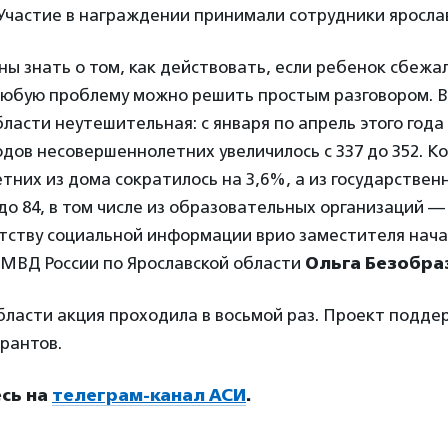
Участие в награждении принимали сотрудники яросла
ы знать о том, как действовать, если ребенок сбежа
 любую проблему можно решить простым разговором. В
бласти неутешительная: с января по апрель этого года
дов несовершеннолетних увеличилось с 337 до 352. К
них из дома сократилось на 3,6%, а из государстве
до 84, в том числе из образовательных организаций — 
нтству социальной информации врио заместителя нач
ВД России по Ярославской области
Ольга Безобра
области акция проходила в восьмой раз. Проект подд
рантов.
сь на
телеграм-канал АСИ
.