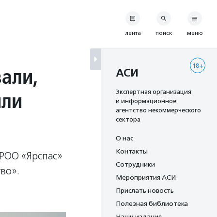
лента
поиск
меню
18+
али,
АСИ
или
Экспертная организация
и информационное
агентство некоммерческого
сектора
О нас
Контакты
ЯРОО «Ярспас»
Сотрудники
во».
Мероприятия АСИ
Прислать новость
Полезная библиотека
Наши издания