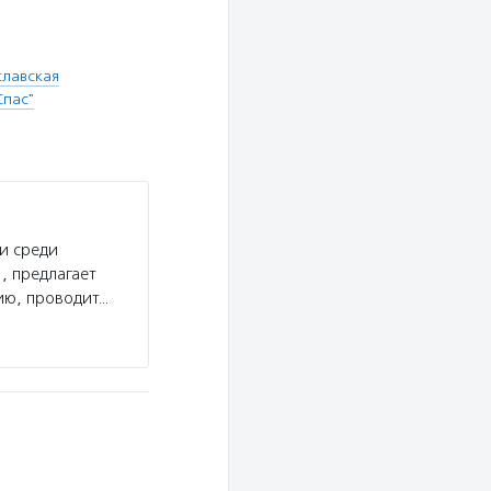
славская
Спас"
и среди
, предлагает
ию, проводит…