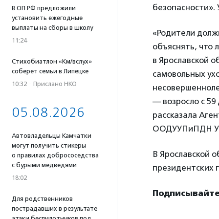
безопасности». 
В ОП РФ предложили
установить ежегодные
выплаты на сборы в школу
«Родители должн
11:24
объяснять, что
в Ярославской о
Стихобиатлон «Км/вслух»
соберет семьи в Липецке
самовольных ухо
10:32
·
Прислано НКО
несовершеннолет
— возросло с 59 
05.08.2026
рассказала Аге
ООДУУПиПДН УМ
Автовладельцы Камчатки
могут получить стикеры
В Ярославской 
о правилах добрососедства
с бурыми медведями
президентских г
18:02
Подписывайте
Для родственников
пострадавших в результате
атаки беспилотников под