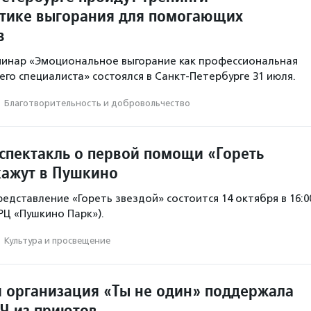
тике выгорания для помогающих
в
минар «Эмоциональное выгорание как профессиональная
го специалиста» состоялся в Санкт-Петербурге 31 июля.
·
Благотвори­тель­ность и доброволь­чест­во
спектакль о первой помощи «Гореть
кажут в Пушкино
едставление «Гореть звездой» состоится 14 октября в 16:0
ТРЦ «Пушкино Парк»).
·
Культура и просвещение
 организация «Ты не один» поддержала
Ч из приютов