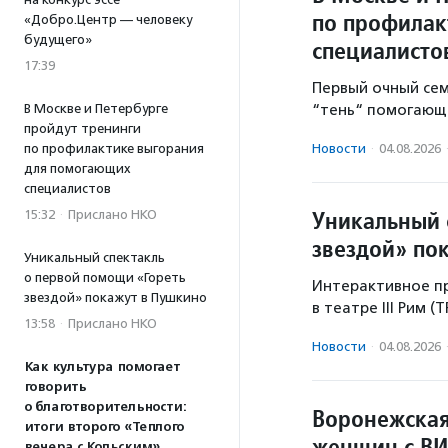
по профилак
«Добро.Центр — человеку
будущего»
специалисто
17:39
Первый очный се
В Москве и Петербурге
“тень“ помогающе
пройдут тренинги
по профилактике выгорания
Новости
·
04.08.2026
для помогающих
специалистов
Уникальный 
15:32
·
Прислано НКО
звездой» по
Уникальный спектакль
о первой помощи «Гореть
Интерактивное пр
звездой» покажут в Пушкино
в театре III Рим (
13:58
·
Прислано НКО
Новости
·
04.08.2026
Как культура помогает
говорить
о благотворительности:
Воронежская
итоги второго «Теплого
женщин с ВИ
вечера с Кольским»