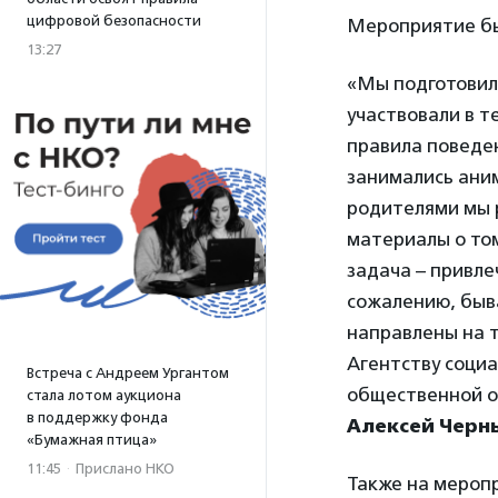
цифровой безопасности
Мероприятие бы
13:27
«Мы подготовил
участвовали в 
правила поведен
занимались ани
родителями мы р
материалы о том
задача – привле
сожалению, быва
направлены на т
Агентству соци
Встреча с Андреем Ургантом
общественной о
стала лотом аукциона
в поддержку фонда
Алексей Чер
«Бумажная птица»
11:45
·
Прислано НКО
Также на мероп