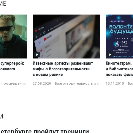
МЕ
 супергерой:
Известные артисты развеивают
Кинотеатрам,
появился
мифы о благотворительности
и библиотека
в новом ролике
показать фил
и просвещение
27.08.2020
·
Благотвори­тель­ность и доброволь­чест­во
15.11.2019
·
Бл
М
Петербурге пройдут тренинги