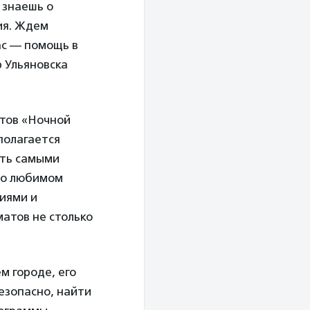
 знаешь о
ия. Ждем
ас — помощь в
 Ульяновска
ктов «Ночной
полагается
ыть самыми
ь о любимом
ниями и
атов не столько
м городе, его
езопасно, найти