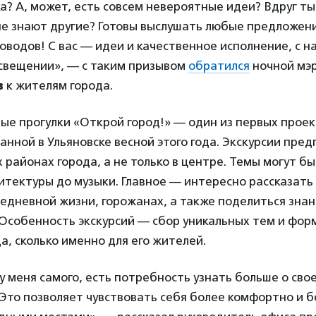
а? А, может, есть совсем невероятные идеи? Вдруг ты
 не знают другие? Готовы выслушать любые предложен
оводов! С вас — идеи и качественное исполнение, с н
освещении», — с таким призывом
обратился
ночной мэр
в
к жителям города.
ые прогулки «Открой город!» — один из первых прое
анной в Ульяновске весной этого года. Экскурсии пред
х районах города, а не только в центре. Темы могут б
итектуры до музыки. Главное — интересно рассказат
седневной жизни, горожанах, а также поделиться зна
Особенность экскурсий — сбор уникальных тем и форм
да, сколько именно для его жителей.
 у меня самого, есть потребность узнать больше о свое
 Это позволяет чувствовать себя более комфортно и б