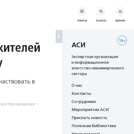
лента
поиск
меню
18+
жителей
АСИ
у
Экспертная организация
и информационное
агентство некоммерческого
сектора
частвовать в
О нас
Контакты
Сотрудники
ура и просвещение
·
Мероприятия АСИ
Прислать новость
Полезная библиотека
Наши издания