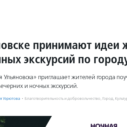
новске принимают идеи 
чных экскурсий по город
я Ульяновска» приглашает жителей города поу
ечерних и ночных экскурсий.
я Узрютова
·
Благотвори­тель­ность и доброволь­чест­во
,
Город
,
Культ