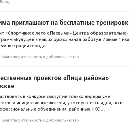
Город
ма приглашают на бесплатные тренировк
кт «Спортивное лето с Первыми» Центра образовательно-
рамм «Будущее в наших руках» начал работу в Ишиме 1 ию
дминистрации города.
·
Благотвори­тель­ность и доброволь­чест­во
ественных проектов «Лица района»
оскве
аствовать в конкурсе смогут не только лидеры уже
ктов и инициативные жители, у которых есть идеи, но и
офессиональные объединения, районные НКО…
·
Благотвори­тель­ность и доброволь­чест­во