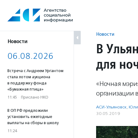
Перейти
к
содержанию
Новости
Новости
В Улья
06.08.2026
для но
Встреча с Андреем Ургантом
стала лотом аукциона
«Ночная мэри
в поддержку фонда
«Бумажная птица»
организации в
11:45
·
Прислано НКО
АСИ-Ульяновск
,
Юли
В ОП РФ предложили
30.05.2019
установить ежегодные
выплаты на сборы в школу
11:24