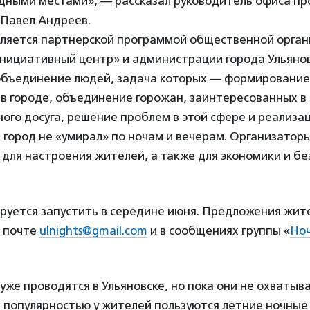
родными местами», — рассказал руководитель офиса п
 Павел Андреев.
вляется партнерской программой общественной орга
ициативный центр» и администрации города Ульянов
бъединение людей, задача которых — формирование
в городе, объединение горожан, заинтересованных в
ного досуга, решение проблем в этой сфере и реализа
 город не «умирал» по ночам и вечерам. Организаторы
 для настроения жителей, а также для экономики и б
ируется запустить в середине июня. Предложения жит
 почте
ulnights@gmail.com
и в сообщениях группы «
Ноч
 уже проводятся в Ульяновске, но пока они не охватыв
 популярностью у жителей пользуются летние ночные 