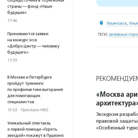
сосредоточена в 10 регионах
страны — фонд «Наше
будущее»
17:46
Ульяновск
,
Улья
Принимаются заявки
ТЕГИ:
активные гор
на конкурс эссе
«Добро.Центр — человеку
будущего»
17:39
РЕКОМЕНДУЕ
В Москве и Петербурге
пройдут тренинги
по профилактике выгорания
«Москва ари
для помогающих
архитектура
специалистов
15:32
·
Прислано НКО
Экскурсия разра
правовой защиты 
Уникальный спектакль
«Особенный тури
о первой помощи «Гореть
звездой» покажут в Пушкино