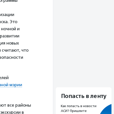
рограммы
низации
ска. Это
 ночной и
 развитии
ция новых
 считают, что
езопасности
елей
ной мэрии
Попасть в ленту
ают все районы
Как попасть в новости
АСИ? Пришлите
экскурсии в