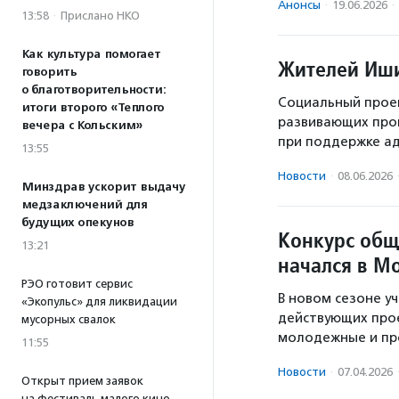
Анонсы
·
19.06.2026
·
13:58
·
Прислано НКО
Как культура помогает
Жителей Иши
говорить
о благотворительности:
Социальный прое
итоги второго «Теплого
развивающих прог
вечера с Кольским»
при поддержке а
13:55
Новости
·
08.06.2026
Минздрав ускорит выдачу
медзаключений для
будущих опекунов
Конкурс общ
13:21
начался в М
РЭО готовит сервис
В новом сезоне уч
«Экопульс» для ликвидации
действующих прое
мусорных свалок
молодежные и пр
11:55
Новости
·
07.04.2026
Открыт прием заявок
на фестиваль малого кино