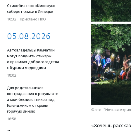
Стихобиатлон «Км/вслух»
соберет семьи в Липецке
10:32
·
Прислано НКО
05.08.2026
Автовладельцы Камчатки
могут получить стикеры
о правилах добрососедства
с бурыми медведями
18:02
Для родственников
пострадавших в результате
атаки беспилотников под
Геленджиком открыли
Фото: "Ночная мэрия
горячую линию
16:58
«Хочешь рассказ