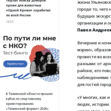
Портал поиска доноров
жизни Ульяновск
крови для животных
городе то, чего
«Одной Крови» заработал
по всей России
будущих экскурс
16:53
организации и 
Павел Андрее
Вечерние и ночн
мэрии», образов
провести во все
разными: от арх
районе, его пов
наблюдениями. 
для гостей горо
В Тюменской области прошел
«У многих, как и
кубок по спортивному
людях, истории.
ориентированию
«Тюменский формат-2026»