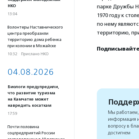
парке Дружбы На
НКО
13:04
1970 году к сто
по нему являют
Волонтеры Наставнического
территорию, пр
центра преобразили
территорию дома ребенка
при колонии в Можайске
Подписывайте
10:32
·
Прислано НКО
04.08.2026
Биологи предупредили,
что развитие туризма
на Камчатке может
Поддерж
навредить косаткам
Мы работаем, 
17:59
информация и
вопросу в бла
Почти половина
достигнем
соцпредприятий России