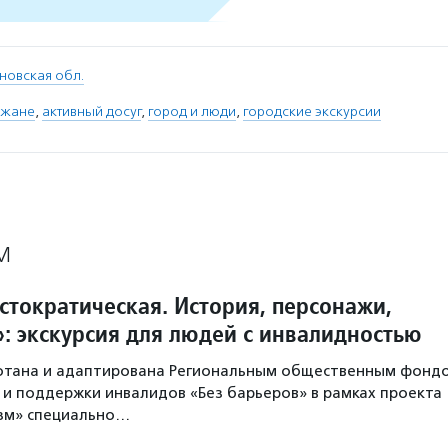
новская обл.
ожане
,
активный досуг
,
город и люди
,
городские экскурсии
М
стократическая. История, персонажи,
»: экскурсия для людей с инвалидностью
ботана и адаптирована Региональным общественным фонд
и поддержки инвалидов «Без барьеров» в рамках проекта
зм» специально…