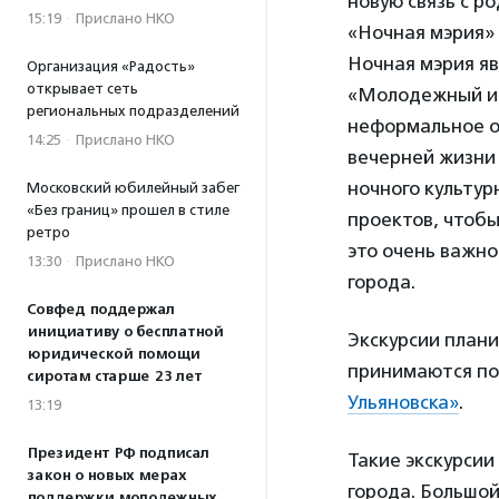
новую связь с 
15:19
·
Прислано НКО
«Ночная мэрия»
Ночная мэрия я
Организация «Радость»
открывает сеть
«Молодежный ин
региональных подразделений
неформальное о
14:25
·
Прислано НКО
вечерней жизни 
ночного культур
Московский юбилейный забег
«Без границ» прошел в стиле
проектов, чтобы
ретро
это очень важно
13:30
·
Прислано НКО
города.
Совфед поддержал
инициативу о бесплатной
Экскурсии план
юридической помощи
принимаются по
сиротам старше 23 лет
Ульяновска»
.
13:19
Президент РФ подписал
Такие экскурсии
закон о новых мерах
города. Большой
поддержки молодежных